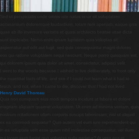
Sed ut perspiciatis unde omnis iste natus error sit voluptatem
accusantium doloremque laudantium, totam rem aperiam, eaque ipsa
quae ab illo inventore veritatis et quasi architecto beatae vitae dicta
sunt explicabo. Nemo enim ipsam luptatem quia voluptas sit
aspernatur aut odit aut fugit, sed quia consequuntur magni dolores
eos qui ratione voluptatem sequi nesciunt. Neque porro quisquam est,
qui dolorem ipsum quia dolor sit amet, consectetur, adipisci velit.
I went to the woods because I wished to live deliberately, to front only
the essential facts of life, and see if I could not learn what it had to
teach, and not, when I came to die, discover that I had not lived.
Henry David Thoreau
Quia non numquam eius modi tempora incidunt ut labore et dolore
magnam aliquam quaerat voluptatem. Ut enim ad minima veniam, quis
nostrum rcitationem ullam corporis suscipit laboriosam, nisi ut aliquid
ex ea commodi sequatur? Quis autem vel eum iure reprehenderit qui
in ea voluptate velit esse quam nihil molestiae consequatur, vel illum
qui lorem eum fugiat quo voluptas nulla pariatur? At vero eos et