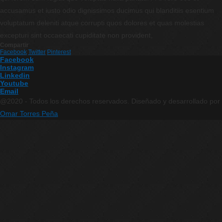
accusamus et iusto odio dignissimos ducimus qui blanditiis esentium
voluptatum deleniti atque corrupti quos dolores et quas molestias
excepturi sint occaecati cupiditate non provident,
Compartir
Facebook
Twitter
Pinterest
Facebook
Instagram
Linkedin
Youtube
Email
@2020 - Todos los derechos reservados. Diseñado y desarrollado por
Omar Torres Peña