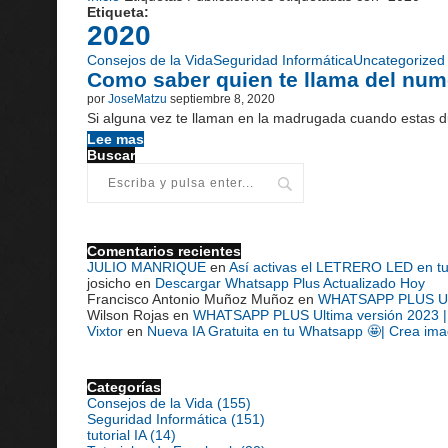
Etiqueta:
2020
Consejos de la Vida
Seguridad Informática
Uncategorized
Como saber quien te llama del num
por
JoseMatzu
septiembre 8, 2020
Si alguna vez te llaman en la madrugada cuando estas d
Lee mas
Buscar
Comentarios recientes
JULIO MANRIQUE
en
Así activas el LETRERO LED en t
josicho
en
Descargar Whatsapp Plus Actualizado Hoy
Francisco Antonio Muñoz Muñoz
en
WHATSAPP PLUS Ultim
Wilson Rojas
en
WHATSAPP PLUS Ultima versión 2023 | D
Vixtor
en
Nueva IA Gratuita en tu Whatsapp 🤩| Crea ima
Categorías
Consejos de la Vida
(155)
Seguridad Informática
(151)
tutorial IA
(14)