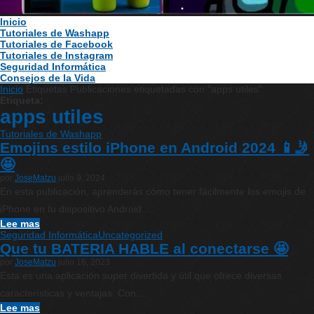
Inicio
Tutoriales de Washapp
Tutoriales de Facebook
Tutoriales de Instagram
Seguridad Informática
Consejos de la Vida
Inicio
Etiquetas
Publicaciones etiquetadas con "apps utiles"
Etiqueta:
apps utiles
Tutoriales de Washapp
Emojins estilo iPhone en Android 2024 📱🤳
🤩
por
JoseMatzu
julio 9, 2024
En esta publicación, aprenderás cómo tener fácilmente los emojis de
iPhone en tu dispositivo Android.…
Lee mas
Seguridad Informática
Uncategorized
Que tu BATERIA HABLE al conectarse 🤩
por
JoseMatzu
julio 16, 2023
Esta es una aplicación super divertida y útil que ofrece diversas
características y ventajas. Con…
Lee mas