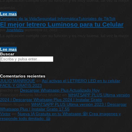
La aplicación cumple con su función y es muy buena, tal vez la mejor
además…
Lee mas
Consejos de la Vida
Seguridad Informática
Tutoriales de TikTok
El mejor letrero Luminoso para tu Celular
por
JoseMatzu
septiembre 22, 2022
La aplicación cumple con su función y es muy buena, tal vez la mejor
además…
Lee mas
Buscar
Comentarios recientes
JULIO MANRIQUE
en
Así activas el LETRERO LED en tu celular
FACIL Y GRATIS 2023
josicho
en
Descargar Whatsapp Plus Actualizado Hoy
Francisco Antonio Muñoz Muñoz
en
WHATSAPP PLUS Ultima versión
2024 | Descargar Whatsapp Plus 2024 | Instalar Gratis
Wilson Rojas
en
WHATSAPP PLUS Ultima versión 2023 | Descargar
Whatsapp Plus | Instalar Gratis 17.55
Vixtor
en
Nueva IA Gratuita en tu Whatsapp 🤩| Crea imagenes y
responde todo ilimitado. 🤗