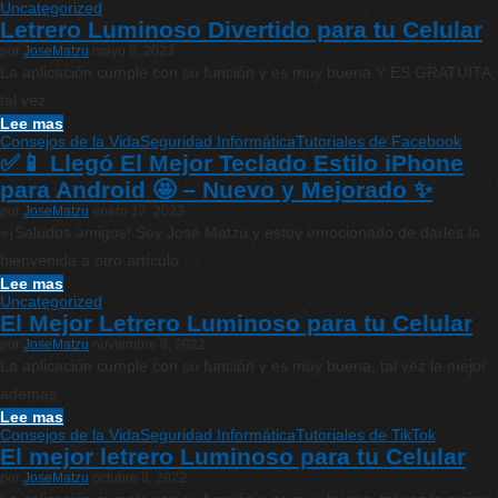
Uncategorized
Letrero Luminoso Divertido para tu Celular
por
JoseMatzu
mayo 8, 2023
La aplicación cumple con su función y es muy buena Y ES GRATUITA,
tal vez…
Lee mas
Consejos de la Vida
Seguridad Informática
Tutoriales de Facebook
✅📱 Llegó El Mejor Teclado Estilo iPhone
para Android 🤩 – Nuevo y Mejorado ✨
por
JoseMatzu
enero 17, 2023
«¡Saludos amigos! Soy José Matzu y estoy emocionado de darles la
bienvenida a otro artículo.…
Lee mas
Uncategorized
El Mejor Letrero Luminoso para tu Celular
por
JoseMatzu
noviembre 8, 2022
La aplicación cumple con su función y es muy buena, tal vez la mejor
además…
Lee mas
Consejos de la Vida
Seguridad Informática
Tutoriales de TikTok
El mejor letrero Luminoso para tu Celular
por
JoseMatzu
octubre 8, 2022