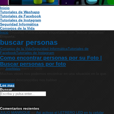
Inicio
Tutoriales de Washapp
Tutoriales de Facebook
Tutoriales de Instagram
Seguridad Informática
Consejos de la Vida
Inicio
Etiquetas
Publicaciones etiquetadas con "buscar personas"
Etiqueta:
buscar personas
Consejos de la Vida
Seguridad Informática
Tutoriales de
Facebook
Tutoriales de Instagram
Como encontrar personas por su Foto |
Buscar personas por foto
por
JoseMatzu
enero 17, 2020
Muchas veces nos podemos encontrar en una situación en la que
personas desconocidas nos hablan…
Lee mas
Buscar
Comentarios recientes
JULIO MANRIQUE
en
Así activas el LETRERO LED en tu celular