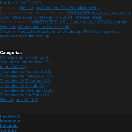
FACIL Y GRATIS 2023
josicho
en
Descargar Whatsapp Plus Actualizado Hoy
Francisco Antonio Muñoz Muñoz
en
WHATSAPP PLUS Ultima versión
2024 | Descargar Whatsapp Plus 2024 | Instalar Gratis
Wilson Rojas
en
WHATSAPP PLUS Ultima versión 2023 | Descargar
Whatsapp Plus | Instalar Gratis 17.55
Vixtor
en
Nueva IA Gratuita en tu Whatsapp 🤩| Crea imagenes y
responde todo ilimitado. 🤗
Categorías
Consejos de la Vida
(155)
Seguridad Informática
(151)
tutorial IA
(14)
Tutoriales de Facebook
(32)
Tutoriales de Instagram
(23)
Tutoriales de Telegram
(11)
Tutoriales de TikTok
(23)
Tutoriales de Washapp
(128)
Tutoriales de YouTube
(20)
Uncategorized
(106)
Facebook
Instagram
Linkedin
Youtube