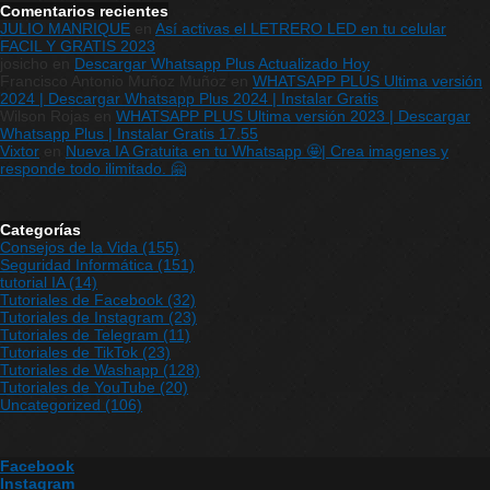
Comentarios recientes
JULIO MANRIQUE
en
Así activas el LETRERO LED en tu celular
FACIL Y GRATIS 2023
josicho
en
Descargar Whatsapp Plus Actualizado Hoy
Francisco Antonio Muñoz Muñoz
en
WHATSAPP PLUS Ultima versión
2024 | Descargar Whatsapp Plus 2024 | Instalar Gratis
Wilson Rojas
en
WHATSAPP PLUS Ultima versión 2023 | Descargar
Whatsapp Plus | Instalar Gratis 17.55
Vixtor
en
Nueva IA Gratuita en tu Whatsapp 🤩| Crea imagenes y
responde todo ilimitado. 🤗
Categorías
Consejos de la Vida
(155)
Seguridad Informática
(151)
tutorial IA
(14)
Tutoriales de Facebook
(32)
Tutoriales de Instagram
(23)
Tutoriales de Telegram
(11)
Tutoriales de TikTok
(23)
Tutoriales de Washapp
(128)
Tutoriales de YouTube
(20)
Uncategorized
(106)
Facebook
Instagram