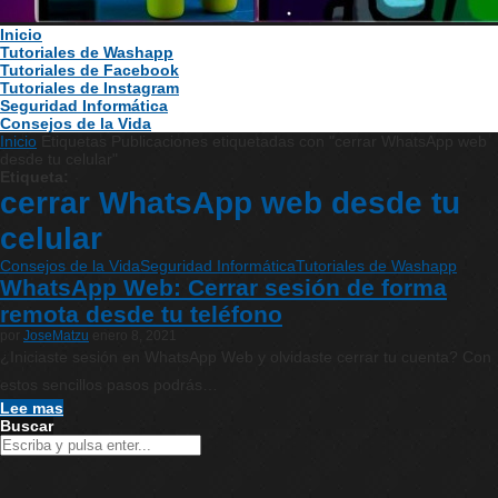
Inicio
Tutoriales de Washapp
Tutoriales de Facebook
Tutoriales de Instagram
Seguridad Informática
Consejos de la Vida
Inicio
Etiquetas
Publicaciones etiquetadas con "cerrar WhatsApp web
desde tu celular"
Etiqueta:
cerrar WhatsApp web desde tu
celular
Consejos de la Vida
Seguridad Informática
Tutoriales de Washapp
WhatsApp Web: Cerrar sesión de forma
remota desde tu teléfono
por
JoseMatzu
enero 8, 2021
¿Iniciaste sesión en WhatsApp Web y olvidaste cerrar tu cuenta? Con
estos sencillos pasos podrás…
Lee mas
Buscar