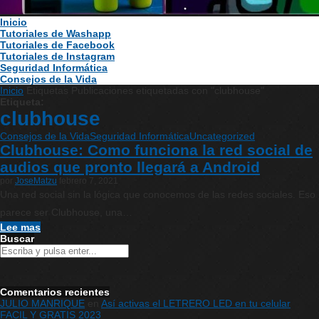
Inicio
Tutoriales de Washapp
Tutoriales de Facebook
Tutoriales de Instagram
Seguridad Informática
Consejos de la Vida
Inicio
Etiquetas
Publicaciones etiquetadas con "clubhouse"
Etiqueta:
clubhouse
Consejos de la Vida
Seguridad Informática
Uncategorized
Clubhouse: Como funciona la red social de
audios que pronto llegará a Android
por
JoseMatzu
febrero 7, 2021
Una red social sin la lógica que conocemos de las redes sociales. Eso
parece ser Clubhouse, una…
Lee mas
Buscar
Comentarios recientes
JULIO MANRIQUE
en
Así activas el LETRERO LED en tu celular
FACIL Y GRATIS 2023