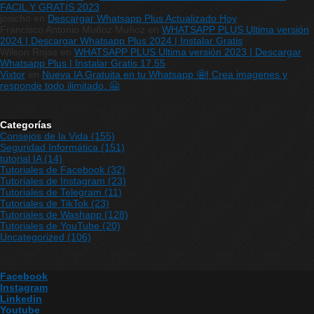
FACIL Y GRATIS 2023
josicho
en
Descargar Whatsapp Plus Actualizado Hoy
Francisco Antonio Muñoz Muñoz
en
WHATSAPP PLUS Ultima versión
2024 | Descargar Whatsapp Plus 2024 | Instalar Gratis
Wilson Rojas
en
WHATSAPP PLUS Ultima versión 2023 | Descargar
Whatsapp Plus | Instalar Gratis 17.55
Vixtor
en
Nueva IA Gratuita en tu Whatsapp 🤩| Crea imagenes y
responde todo ilimitado. 🤗
Categorías
Consejos de la Vida
(155)
Seguridad Informática
(151)
tutorial IA
(14)
Tutoriales de Facebook
(32)
Tutoriales de Instagram
(23)
Tutoriales de Telegram
(11)
Tutoriales de TikTok
(23)
Tutoriales de Washapp
(128)
Tutoriales de YouTube
(20)
Uncategorized
(106)
Facebook
Instagram
Linkedin
Youtube