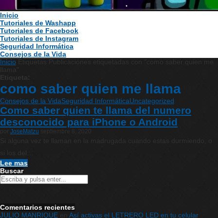
Inicio
Tutoriales de Washapp
Tutoriales de Facebook
Tutoriales de Instagram
Seguridad Informática
Consejos de la Vida
Inicio
Etiquetas
Publicaciones etiquetadas con "como saber quien me
llama"
Etiqueta:
como saber quien me llama
Consejos de la Vida
Seguridad Informática
Uncategorized
Como saber quien te llama del numero
desconocido para iPhone o Android
por
JoseMatzu
septiembre 8, 2020
Si alguna vez te llaman en la madrugada cuando estas durmiendo, o
si los del…
Lee mas
Buscar
Comentarios recientes
JULIO MANRIQUE
en
Así activas el LETRERO LED en tu celular