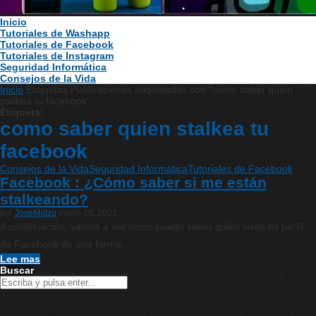
Inicio
Tutoriales de Washapp
Tutoriales de Facebook
Tutoriales de Instagram
Seguridad Informática
Consejos de la Vida
Inicio
Etiquetas
Publicaciones etiquetadas con "como saber quien
stalkea tu facebook"
Etiqueta:
como saber quien stalkea tu
facebook
Consejos de la Vida
Seguridad Informática
Tutoriales de Facebook
Facebook : ¿Cómo saber si me están
stalkeando?
por
JoseMatzu
enero 15, 2021
A continuación, vamos a ver cómo puedo saber quién visita mi perfil
de Facebook de una forma…
Lee mas
Buscar