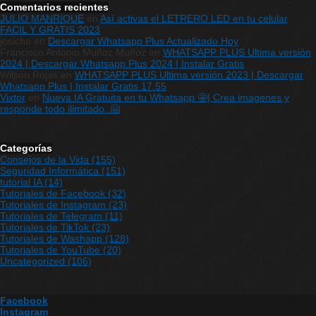
Comentarios recientes
JULIO MANRIQUE
en
Así activas el LETRERO LED en tu celular
FACIL Y GRATIS 2023
josicho
en
Descargar Whatsapp Plus Actualizado Hoy
Francisco Antonio Muñoz Muñoz
en
WHATSAPP PLUS Ultima versión
2024 | Descargar Whatsapp Plus 2024 | Instalar Gratis
Wilson Rojas
en
WHATSAPP PLUS Ultima versión 2023 | Descargar
Whatsapp Plus | Instalar Gratis 17.55
Vixtor
en
Nueva IA Gratuita en tu Whatsapp 🤩| Crea imagenes y
responde todo ilimitado. 🤗
Categorías
Consejos de la Vida
(155)
Seguridad Informática
(151)
tutorial IA
(14)
Tutoriales de Facebook
(32)
Tutoriales de Instagram
(23)
Tutoriales de Telegram
(11)
Tutoriales de TikTok
(23)
Tutoriales de Washapp
(128)
Tutoriales de YouTube
(20)
Uncategorized
(106)
Facebook
Instagram