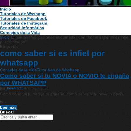
Inicio
Tutoriales de Washapp
Tutoriales de Facebook
Tutoriales de Instagram
Seguridad Informática
Consejos de la Vida
Inicio
Etiquetas
Publicaciones etiquetadas con "como saber si es infiel
por whatsapp"
Etiqueta:
como saber si es infiel por
whatsapp
Consejos de la Vida
Tutoriales de Washapp
Como saber si tu NOVIA o NOVIO te engaña
por WHATSAPP
por
JoseMatzu
enero 28, 2020
Como saber si tu pareja te engaña, como saber si tu novia o novio
te…
Lee mas
Buscar