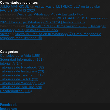
Comentarios recientes
JULIO MANRIQUE
en
Así activas el LETRERO LED en tu celular
FACIL Y GRATIS 2023
josicho
en
Descargar Whatsapp Plus Actualizado Hoy
Francisco Antonio Muñoz Muñoz
en
WHATSAPP PLUS Ultima versión
2024 | Descargar Whatsapp Plus 2024 | Instalar Gratis
Wilson Rojas
en
WHATSAPP PLUS Ultima versión 2023 | Descargar
Whatsapp Plus | Instalar Gratis 17.55
Vixtor
en
Nueva IA Gratuita en tu Whatsapp 🤩| Crea imagenes y
responde todo ilimitado. 🤗
Categorías
Consejos de la Vida
(155)
Seguridad Informática
(151)
tutorial IA
(14)
Tutoriales de Facebook
(32)
Tutoriales de Instagram
(23)
Tutoriales de Telegram
(11)
Tutoriales de TikTok
(23)
Tutoriales de Washapp
(128)
Tutoriales de YouTube
(20)
Uncategorized
(106)
Facebook
Instagram