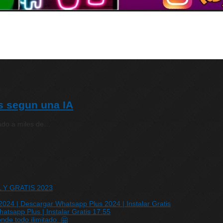
s segun una IA
vado a miles de…
IL Y GRATIS 2023
24 | Descargar Whatsapp Plus 2024 | Instalar Gratis
sapp Plus | Instalar Gratis 17.55
de todo ilimitado. 🤗