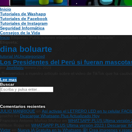
Inicio
Tutoriales de Washapp
Tutoriales de Facebook
Tutoriales de Instagram
Seguridad Informática
Consejos de la Vida
Inicio
Etiquetas
Publicaciones etiquetadas con "dina boluarte"
Etiqueta:
dina boluarte
tutorial IA
Uncategorized
Los Presidentes del Perú si fueran mascota
por
JoseMatzu
febrero 21, 2023
¡Bienvenidos a nuestro artículo sobre el video de TikTok que ha cauti
Lee mas
Buscar
Comentarios recientes
JULIO MANRIQUE
en
Así activas el LETRERO LED en tu celular FAC
josicho
en
Descargar Whatsapp Plus Actualizado Hoy
Francisco Antonio Muñoz Muñoz
en
WHATSAPP PLUS Ultima versión 20
Wilson Rojas
en
WHATSAPP PLUS Ultima versión 2023 | Descargar What
Vixtor
en
Nueva IA Gratuita en tu Whatsapp 🤩| Crea imagenes y respon