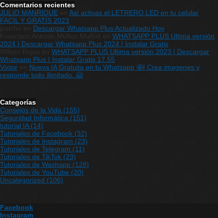
Comentarios recientes
JULIO MANRIQUE
en
Así activas el LETRERO LED en tu celular
FACIL Y GRATIS 2023
josicho
en
Descargar Whatsapp Plus Actualizado Hoy
Francisco Antonio Muñoz Muñoz
en
WHATSAPP PLUS Ultima versión
2024 | Descargar Whatsapp Plus 2024 | Instalar Gratis
Wilson Rojas
en
WHATSAPP PLUS Ultima versión 2023 | Descargar
Whatsapp Plus | Instalar Gratis 17.55
Vixtor
en
Nueva IA Gratuita en tu Whatsapp 🤩| Crea imagenes y
responde todo ilimitado. 🤗
Categorías
Consejos de la Vida
(155)
Seguridad Informática
(151)
tutorial IA
(14)
Tutoriales de Facebook
(32)
Tutoriales de Instagram
(23)
Tutoriales de Telegram
(11)
Tutoriales de TikTok
(23)
Tutoriales de Washapp
(128)
Tutoriales de YouTube
(20)
Uncategorized
(106)
Facebook
Instagram