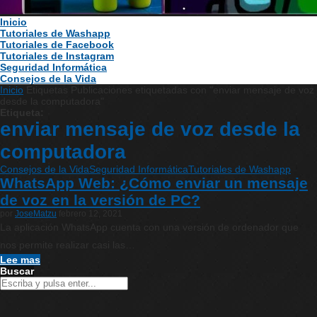
Inicio
Tutoriales de Washapp
Tutoriales de Facebook
Tutoriales de Instagram
Seguridad Informática
Consejos de la Vida
Inicio
Etiquetas
Publicaciones etiquetadas con "enviar mensaje de voz
desde la computadora"
Etiqueta:
enviar mensaje de voz desde la
computadora
Consejos de la Vida
Seguridad Informática
Tutoriales de Washapp
WhatsApp Web: ¿Cómo enviar un mensaje
de voz en la versión de PC?
por
JoseMatzu
febrero 12, 2021
La aplicación WhatsApp cuenta con una versión de ordenador que
nos permite realizar casi las…
Lee mas
Buscar