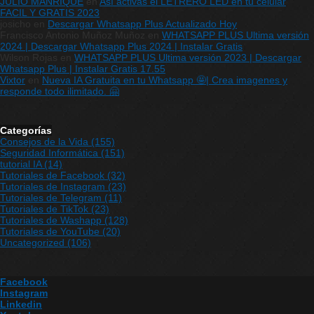
JULIO MANRIQUE
en
Así activas el LETRERO LED en tu celular
FACIL Y GRATIS 2023
josicho
en
Descargar Whatsapp Plus Actualizado Hoy
Francisco Antonio Muñoz Muñoz
en
WHATSAPP PLUS Ultima versión
2024 | Descargar Whatsapp Plus 2024 | Instalar Gratis
Wilson Rojas
en
WHATSAPP PLUS Ultima versión 2023 | Descargar
Whatsapp Plus | Instalar Gratis 17.55
Vixtor
en
Nueva IA Gratuita en tu Whatsapp 🤩| Crea imagenes y
responde todo ilimitado. 🤗
Categorías
Consejos de la Vida
(155)
Seguridad Informática
(151)
tutorial IA
(14)
Tutoriales de Facebook
(32)
Tutoriales de Instagram
(23)
Tutoriales de Telegram
(11)
Tutoriales de TikTok
(23)
Tutoriales de Washapp
(128)
Tutoriales de YouTube
(20)
Uncategorized
(106)
Facebook
Instagram
Linkedin