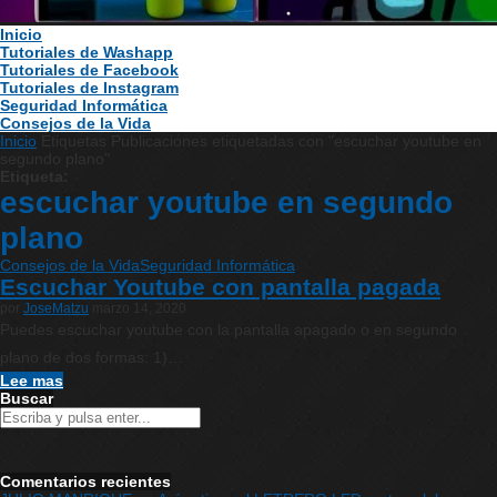
Inicio
Tutoriales de Washapp
Tutoriales de Facebook
Tutoriales de Instagram
Seguridad Informática
Consejos de la Vida
Inicio
Etiquetas
Publicaciones etiquetadas con "escuchar youtube en
segundo plano"
Etiqueta:
escuchar youtube en segundo
plano
Consejos de la Vida
Seguridad Informática
Escuchar Youtube con pantalla pagada
por
JoseMatzu
marzo 14, 2020
Puedes escuchar youtube con la pantalla apagado o en segundo
plano de dos formas: 1)…
Lee mas
Buscar
Comentarios recientes