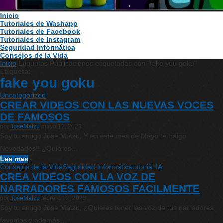
Inicio
Tutoriales de Washapp
Tutoriales de Facebook
Tutoriales de Instagram
Seguridad Informática
Consejos de la Vida
Inicio
Etiquetas
Publicaciones etiquetadas con "fake you goku"
Etiqueta:
fake you goku
Uncategorized
CREAR VIDEOS CON LAS NUEVAS VOCES
DE FAMOSOS
por
JoseMatzu
mayo 12, 2023
Soy tu amigo Jose Matzu, Y en este mes de Mayo te traigo
Novedades!! ¿Quieres…
Lee mas
Consejos de la Vida
Seguridad Informática
tutorial IA
CREA VIDEOS CON LA VOZ DE
NARRADORES FAMOSOS FACILMENTE
por
JoseMatzu
febrero 12, 2023
Soy tu amigo Jose Matzu, ¿Quieres tener las voz de tus narradores
favoritos y además…