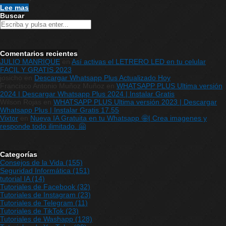
Lee mas
Buscar
Comentarios recientes
JULIO MANRIQUE
en
Así activas el LETRERO LED en tu celular
FACIL Y GRATIS 2023
josicho
en
Descargar Whatsapp Plus Actualizado Hoy
Francisco Antonio Muñoz Muñoz
en
WHATSAPP PLUS Ultima versión
2024 | Descargar Whatsapp Plus 2024 | Instalar Gratis
Wilson Rojas
en
WHATSAPP PLUS Ultima versión 2023 | Descargar
Whatsapp Plus | Instalar Gratis 17.55
Vixtor
en
Nueva IA Gratuita en tu Whatsapp 🤩| Crea imagenes y
responde todo ilimitado. 🤗
Categorías
Consejos de la Vida
(155)
Seguridad Informática
(151)
tutorial IA
(14)
Tutoriales de Facebook
(32)
Tutoriales de Instagram
(23)
Tutoriales de Telegram
(11)
Tutoriales de TikTok
(23)
Tutoriales de Washapp
(128)