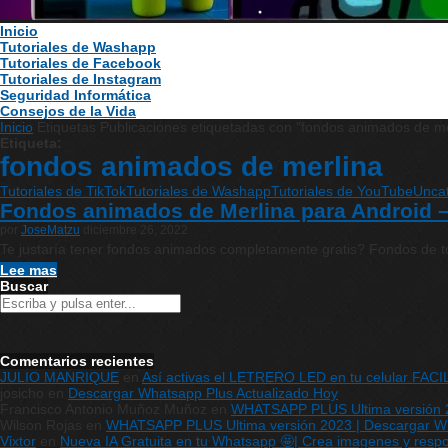
Inicio
Tutoriales de Washapp
Tutoriales de Facebook
Tutoriales de Instagram
Seguridad Informática
Consejos de la Vida
Inicio
Etiquetas
Publicaciones etiquetadas con "fondos animados de me
Etiqueta:
fondos animados de merlina
Tutoriales de TikTok
Tutoriales de Washapp
Tutoriales de YouTube
Unca
Fondos animados de Merlina para Android –
por
JoseMatzu
diciembre 26, 2022
Te justaría tener fondos animados completamente gratis? Fondos de t
Lee mas
Buscar
Comentarios recientes
JULIO MANRIQUE
en
Así activas el LETRERO LED en tu celular FAC
josicho
en
Descargar Whatsapp Plus Actualizado Hoy
Francisco Antonio Muñoz Muñoz
en
WHATSAPP PLUS Ultima versión 20
Wilson Rojas
en
WHATSAPP PLUS Ultima versión 2023 | Descargar What
Vixtor
en
Nueva IA Gratuita en tu Whatsapp 🤩| Crea imagenes y respon