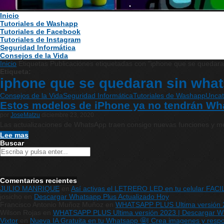
Inicio
Tutoriales de Washapp
Tutoriales de Facebook
Tutoriales de Instagram
Seguridad Informática
Consejos de la Vida
Inicio
Etiquetas
Publicaciones etiquetadas con "iphone que se quedara
Etiqueta:
iphone que se quedaran sin wha
Consejos de la Vida
Seguridad Informática
Tutoriales de Washapp
Uncat
Estos modelos de iPhone ya no tendrán Wh
por
JoseMatzu
diciembre 23, 2020
Las actualizaciones de WhatsApp traen consigo nuevas funciones y me
Lee mas
Buscar
Comentarios recientes
JULIO MANRIQUE
en
Así activas el LETRERO LED en tu celular FAC
josicho
en
Descargar Whatsapp Plus Actualizado Hoy
Francisco Antonio Muñoz Muñoz
en
WHATSAPP PLUS Ultima versión 20
Wilson Rojas
en
WHATSAPP PLUS Ultima versión 2023 | Descargar What
Vixtor
en
Nueva IA Gratuita en tu Whatsapp 🤩| Crea imagenes y respon