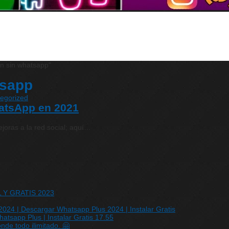
n sin whatsapp"
tsapp
egorized
atsApp en 2021
joras a la red social; aquí…
IL Y GRATIS 2023
24 | Descargar Whatsapp Plus 2024 | Instalar Gratis
sapp Plus | Instalar Gratis 17.55
de todo ilimitado. 🤗