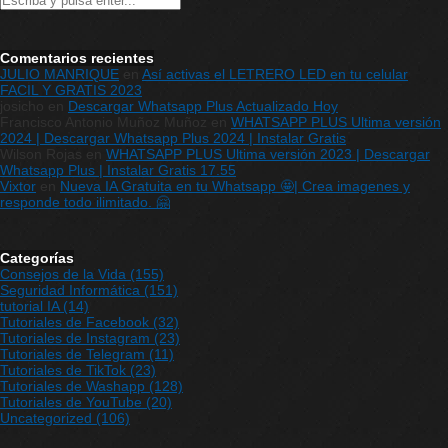
Comentarios recientes
JULIO MANRIQUE
en
Así activas el LETRERO LED en tu celular
FACIL Y GRATIS 2023
josicho
en
Descargar Whatsapp Plus Actualizado Hoy
Francisco Antonio Muñoz Muñoz
en
WHATSAPP PLUS Ultima versión
2024 | Descargar Whatsapp Plus 2024 | Instalar Gratis
Wilson Rojas
en
WHATSAPP PLUS Ultima versión 2023 | Descargar
Whatsapp Plus | Instalar Gratis 17.55
Vixtor
en
Nueva IA Gratuita en tu Whatsapp 🤩| Crea imagenes y
responde todo ilimitado. 🤗
Categorías
Consejos de la Vida
(155)
Seguridad Informática
(151)
tutorial IA
(14)
Tutoriales de Facebook
(32)
Tutoriales de Instagram
(23)
Tutoriales de Telegram
(11)
Tutoriales de TikTok
(23)
Tutoriales de Washapp
(128)
Tutoriales de YouTube
(20)
Uncategorized
(106)