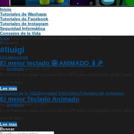
Inicio
Tutoriales de Washapp
Tutoriales de Facebook
Tutoriales de Instagram
Seguridad Informática
Consejos de la Vida
Inicio
Etiquetas
Publicaciones etiquetadas con "#liuigi"
Etiqueta:
#liuigi
Uncategorized
El mejor teclado 🤩 ANIMADO 📱🎉
por
JoseMatzu
enero 10, 2024
En la Parte de abajo encontrarás la APP para descargarla gratis, pero
aquí te dejo…
Lee mas
Consejos de la Vida
Seguridad Informática
Tutoriales de Instagram
El mejor Teclado Animado
por
JoseMatzu
abril 23, 2023
En la Parte de abajo encontrarás la APP para descargarla gratis, pero
aquí te dejo…
Lee mas
Buscar