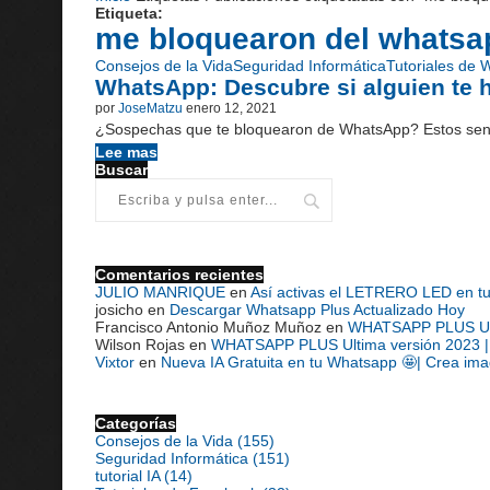
Etiqueta:
me bloquearon del whatsa
Consejos de la Vida
Seguridad Informática
Tutoriales de
WhatsApp: Descubre si alguien te 
por
JoseMatzu
enero 12, 2021
¿Sospechas que te bloquearon de WhatsApp? Estos senci
Lee mas
Buscar
Comentarios recientes
JULIO MANRIQUE
en
Así activas el LETRERO LED en t
josicho
en
Descargar Whatsapp Plus Actualizado Hoy
Francisco Antonio Muñoz Muñoz
en
WHATSAPP PLUS Ultim
Wilson Rojas
en
WHATSAPP PLUS Ultima versión 2023 | D
Vixtor
en
Nueva IA Gratuita en tu Whatsapp 🤩| Crea ima
Categorías
Consejos de la Vida
(155)
Seguridad Informática
(151)
tutorial IA
(14)