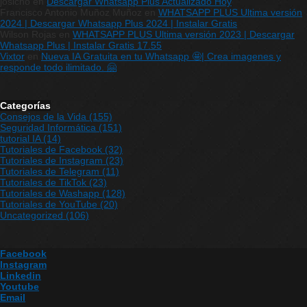
josicho
en
Descargar Whatsapp Plus Actualizado Hoy
Francisco Antonio Muñoz Muñoz
en
WHATSAPP PLUS Ultima versión
2024 | Descargar Whatsapp Plus 2024 | Instalar Gratis
Wilson Rojas
en
WHATSAPP PLUS Ultima versión 2023 | Descargar
Whatsapp Plus | Instalar Gratis 17.55
Vixtor
en
Nueva IA Gratuita en tu Whatsapp 🤩| Crea imagenes y
responde todo ilimitado. 🤗
Categorías
Consejos de la Vida
(155)
Seguridad Informática
(151)
tutorial IA
(14)
Tutoriales de Facebook
(32)
Tutoriales de Instagram
(23)
Tutoriales de Telegram
(11)
Tutoriales de TikTok
(23)
Tutoriales de Washapp
(128)
Tutoriales de YouTube
(20)
Uncategorized
(106)
Facebook
Instagram
Linkedin
Youtube
Email