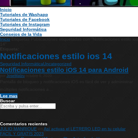
Inicio
Tutoriales de Washapp
Tutoriales de Facebook
Tutoriales de Instagram
Seguridad Informática
Consejos de la Vida
Inicio
Etiquetas
Publicaciones etiquetadas con "Notificaciones estilo ios
14"
Etiqueta:
Notificaciones estilo ios 14
Seguridad Informática
Uncategorized
Notificaciones estilo iOS 14 para Android
por
JoseMatzu
octubre 6, 2020
Pantalla de bloqueo y notificaciones iOS es fácil de ver y administrar
múltiples notificaciones a…
Lee mas
Buscar
Comentarios recientes
JULIO MANRIQUE
en
Así activas el LETRERO LED en tu celular
FACIL Y GRATIS 2023