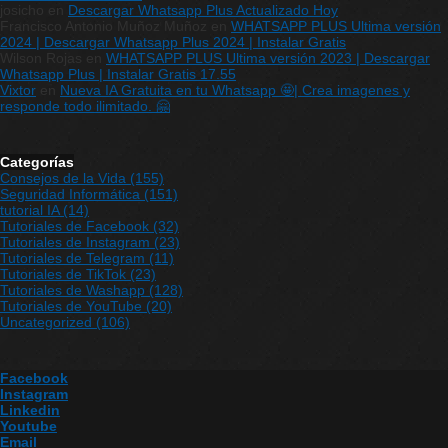
josicho
en
Descargar Whatsapp Plus Actualizado Hoy
Francisco Antonio Muñoz Muñoz
en
WHATSAPP PLUS Ultima versión
2024 | Descargar Whatsapp Plus 2024 | Instalar Gratis
Wilson Rojas
en
WHATSAPP PLUS Ultima versión 2023 | Descargar
Whatsapp Plus | Instalar Gratis 17.55
Vixtor
en
Nueva IA Gratuita en tu Whatsapp 🤩| Crea imagenes y
responde todo ilimitado. 🤗
Categorías
Consejos de la Vida
(155)
Seguridad Informática
(151)
tutorial IA
(14)
Tutoriales de Facebook
(32)
Tutoriales de Instagram
(23)
Tutoriales de Telegram
(11)
Tutoriales de TikTok
(23)
Tutoriales de Washapp
(128)
Tutoriales de YouTube
(20)
Uncategorized
(106)
Facebook
Instagram
Linkedin
Youtube
Email