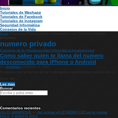
Inicio
Tutoriales de Washapp
Tutoriales de Facebook
Tutoriales de Instagram
Seguridad Informática
Consejos de la Vida
Inicio
Etiquetas
Publicaciones etiquetadas con "numero privado"
Etiqueta:
numero privado
Consejos de la Vida
Seguridad Informática
Uncategorized
Como saber quien te llama del numero
desconocido para iPhone o Android
por
JoseMatzu
septiembre 8, 2020
Si alguna vez te llaman en la madrugada cuando estas durmiendo, o
si los del…
Lee mas
Buscar
Comentarios recientes
JULIO MANRIQUE
en
Así activas el LETRERO LED en tu celular
FACIL Y GRATIS 2023