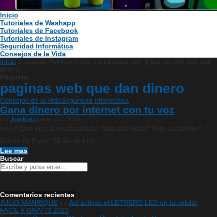
Inicio
Tutoriales de Washapp
Tutoriales de Facebook
Tutoriales de Instagram
Seguridad Informática
Consejos de la Vida
Inicio
Etiquetas
Publicaciones etiquetadas con "paginas web que dan
dinero"
Etiqueta:
paginas web que dan dinero
Consejos de la Vida
Seguridad Informática
Gana dinero por internet con tu voz
por
JoseMatzu
enero 17, 2020
Heey! Que dice la muchachada! Todo sabrocito? Todo suculento?
Excelente Papá! “El dia de hoy…
Lee mas
Buscar
Comentarios recientes
JULIO MANRIQUE
en
Así activas el LETRERO LED en tu celular
FACIL Y GRATIS 2023