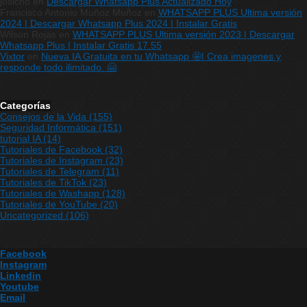
josicho
en
Descargar Whatsapp Plus Actualizado Hoy
Francisco Antonio Muñoz Muñoz
en
WHATSAPP PLUS Ultima versión
2024 | Descargar Whatsapp Plus 2024 | Instalar Gratis
Wilson Rojas
en
WHATSAPP PLUS Ultima versión 2023 | Descargar
Whatsapp Plus | Instalar Gratis 17.55
Vixtor
en
Nueva IA Gratuita en tu Whatsapp 🤩| Crea imagenes y
responde todo ilimitado. 🤗
Categorías
Consejos de la Vida
(155)
Seguridad Informática
(151)
tutorial IA
(14)
Tutoriales de Facebook
(32)
Tutoriales de Instagram
(23)
Tutoriales de Telegram
(11)
Tutoriales de TikTok
(23)
Tutoriales de Washapp
(128)
Tutoriales de YouTube
(20)
Uncategorized
(106)
Facebook
Instagram
Linkedin
Youtube
Email