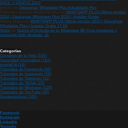
FACIL Y GRATIS 2023
josicho
en
Descargar Whatsapp Plus Actualizado Hoy
Francisco Antonio Muñoz Muñoz
en
WHATSAPP PLUS Ultima versión
2024 | Descargar Whatsapp Plus 2024 | Instalar Gratis
Wilson Rojas
en
WHATSAPP PLUS Ultima versión 2023 | Descargar
Whatsapp Plus | Instalar Gratis 17.55
Vixtor
en
Nueva IA Gratuita en tu Whatsapp 🤩| Crea imagenes y
responde todo ilimitado. 🤗
Categorías
Consejos de la Vida
(155)
Seguridad Informática
(151)
tutorial IA
(14)
Tutoriales de Facebook
(32)
Tutoriales de Instagram
(23)
Tutoriales de Telegram
(11)
Tutoriales de TikTok
(23)
Tutoriales de Washapp
(128)
Tutoriales de YouTube
(20)
Uncategorized
(106)
Facebook
Instagram
Linkedin
Youtube