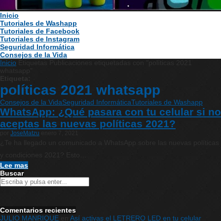
Inicio
Tutoriales de Washapp
Tutoriales de Facebook
Tutoriales de Instagram
Seguridad Informática
Consejos de la Vida
Inicio
Etiquetas
Publicaciones etiquetadas con "políticas 2021
whatsapp"
Etiqueta:
políticas 2021 whatsapp
Consejos de la Vida
Seguridad Informática
Tutoriales de Washapp
WhatsApp: ¿Qué pasara con tu celular si no
aceptas las nuevas políticas 2021?
por
JoseMatzu
enero 7, 2021
¿Te ha llegado un comunicado a WhatsApp sobre las nuevas políticas
y condiciones 2021? Esto…
Lee mas
Buscar
Comentarios recientes
JULIO MANRIQUE
en
Así activas el LETRERO LED en tu celular