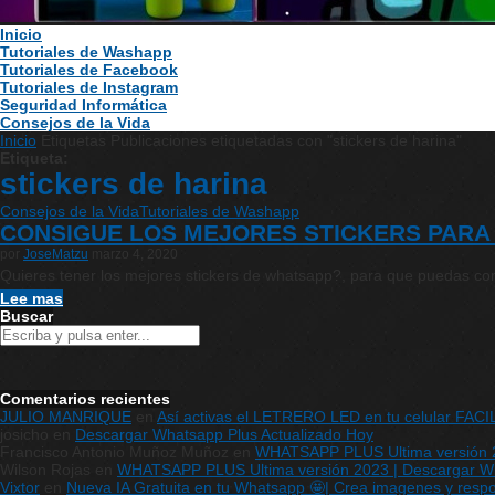
Inicio
Tutoriales de Washapp
Tutoriales de Facebook
Tutoriales de Instagram
Seguridad Informática
Consejos de la Vida
Inicio
Etiquetas
Publicaciones etiquetadas con "stickers de harina"
Etiqueta:
stickers de harina
Consejos de la Vida
Tutoriales de Washapp
CONSIGUE LOS MEJORES STICKERS PARA
por
JoseMatzu
marzo 4, 2020
Quieres tener los mejores stickers de whatsapp?, para que puedas c
Lee mas
Buscar
Comentarios recientes
JULIO MANRIQUE
en
Así activas el LETRERO LED en tu celular FAC
josicho
en
Descargar Whatsapp Plus Actualizado Hoy
Francisco Antonio Muñoz Muñoz
en
WHATSAPP PLUS Ultima versión 20
Wilson Rojas
en
WHATSAPP PLUS Ultima versión 2023 | Descargar What
Vixtor
en
Nueva IA Gratuita en tu Whatsapp 🤩| Crea imagenes y respon