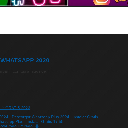
 WHATSAPP 2020
ompartir con tus amigos de…
IL Y GRATIS 2023
24 | Descargar Whatsapp Plus 2024 | Instalar Gratis
sapp Plus | Instalar Gratis 17.55
de todo ilimitado. 🤗