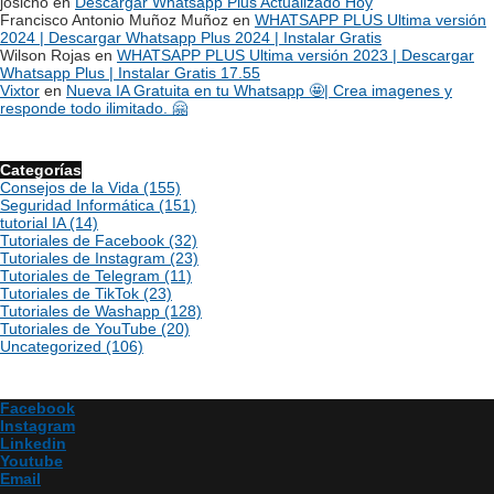
josicho
en
Descargar Whatsapp Plus Actualizado Hoy
Francisco Antonio Muñoz Muñoz
en
WHATSAPP PLUS Ultima versión
2024 | Descargar Whatsapp Plus 2024 | Instalar Gratis
Wilson Rojas
en
WHATSAPP PLUS Ultima versión 2023 | Descargar
Whatsapp Plus | Instalar Gratis 17.55
Vixtor
en
Nueva IA Gratuita en tu Whatsapp 🤩| Crea imagenes y
responde todo ilimitado. 🤗
Categorías
Consejos de la Vida
(155)
Seguridad Informática
(151)
tutorial IA
(14)
Tutoriales de Facebook
(32)
Tutoriales de Instagram
(23)
Tutoriales de Telegram
(11)
Tutoriales de TikTok
(23)
Tutoriales de Washapp
(128)
Tutoriales de YouTube
(20)
Uncategorized
(106)
Facebook
Instagram
Linkedin
Youtube
Email