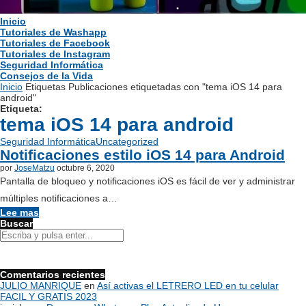
Inicio
Tutoriales de Washapp
Tutoriales de Facebook
Tutoriales de Instagram
Seguridad Informática
Consejos de la Vida
Inicio
Etiquetas
Publicaciones etiquetadas con "tema iOS 14 para
android"
Etiqueta:
tema iOS 14 para android
Seguridad Informática
Uncategorized
Notificaciones estilo iOS 14 para Android
por
JoseMatzu
octubre 6, 2020
Pantalla de bloqueo y notificaciones iOS es fácil de ver y administrar
múltiples notificaciones a…
Lee mas
Buscar
Comentarios recientes
JULIO MANRIQUE
en
Así activas el LETRERO LED en tu celular
FACIL Y GRATIS 2023