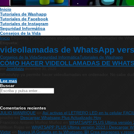
Inicio
Tutoriales de Washapp
Tutoriales de Facebook
Tutoriales de Instagram
Seguridad Informática
Consejos de la Vida
Inicio
Etiquetas
Publicaciones etiquetadas con "videollamadas de Wha
Etiqueta:
videollamadas de WhatsApp ver
Consejos de la Vida
Seguridad Informática
Tutoriales de Washapp
CÓMO HACER VIDEOLLAMADAS DE WHATS
por
JoseMatzu
diciembre 30, 2020
WhatsApp ya permite hacer videollamadas en ordenador. No cabe d
Lee mas
Buscar
Comentarios recientes
JULIO MANRIQUE
en
Así activas el LETRERO LED en tu celular FAC
josicho
en
Descargar Whatsapp Plus Actualizado Hoy
Francisco Antonio Muñoz Muñoz
en
WHATSAPP PLUS Ultima versión 20
Wilson Rojas
en
WHATSAPP PLUS Ultima versión 2023 | Descargar What
Vixtor
en
Nueva IA Gratuita en tu Whatsapp 🤩| Crea imagenes y respon