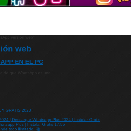
tsApp versión web"
sión web
APP EN EL PC
uda de que WhatsApp es una…
IL Y GRATIS 2023
24 | Descargar Whatsapp Plus 2024 | Instalar Gratis
sapp Plus | Instalar Gratis 17.55
de todo ilimitado. 🤗