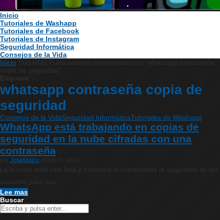
Inicio
Tutoriales de Washapp
Tutoriales de Facebook
Tutoriales de Instagram
Seguridad Informática
Consejos de la Vida
Inicio
Etiquetas
Publicaciones etiquetadas con "whatsapp contraseña
copia de seguridad"
Etiqueta:
whatsapp contraseña copia de
seguridad
Consejos de la Vida
Seguridad Informática
Tutoriales de Washapp
WhatsApp está trabajando en copias de
seguridad en la nube cifradas con una
contraseña
por
JoseMatzu
marzo 8, 2021
La función está casi lista y mejorará enormemente la seguridad de los
usuarios para sus…
Lee mas
Buscar