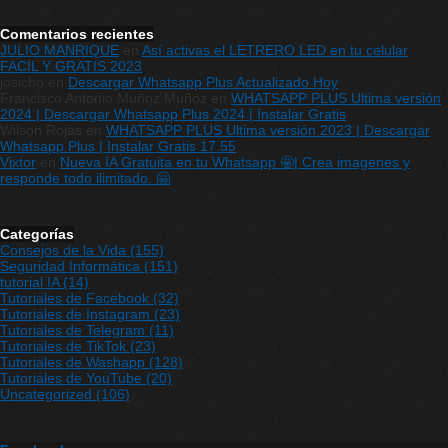
Comentarios recientes
JULIO MANRIQUE
en
Así activas el LETRERO LED en tu celular
FACIL Y GRATIS 2023
josicho
en
Descargar Whatsapp Plus Actualizado Hoy
Francisco Antonio Muñoz Muñoz
en
WHATSAPP PLUS Ultima versión
2024 | Descargar Whatsapp Plus 2024 | Instalar Gratis
Wilson Rojas
en
WHATSAPP PLUS Ultima versión 2023 | Descargar
Whatsapp Plus | Instalar Gratis 17.55
Vixtor
en
Nueva IA Gratuita en tu Whatsapp 🤩| Crea imagenes y
responde todo ilimitado. 🤗
Categorías
Consejos de la Vida
(155)
Seguridad Informática
(151)
tutorial IA
(14)
Tutoriales de Facebook
(32)
Tutoriales de Instagram
(23)
Tutoriales de Telegram
(11)
Tutoriales de TikTok
(23)
Tutoriales de Washapp
(128)
Tutoriales de YouTube
(20)
Uncategorized
(106)