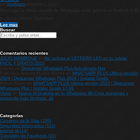
por
JoseMatzu
diciembre 2, 2022
Descarga la última versión de Whatsapp estilo iphone en Android 9.46,
la ultima versión Diciembre…
Lee mas
Buscar
Comentarios recientes
JULIO MANRIQUE
en
Así activas el LETRERO LED en tu celular
FACIL Y GRATIS 2023
josicho
en
Descargar Whatsapp Plus Actualizado Hoy
Francisco Antonio Muñoz Muñoz
en
WHATSAPP PLUS Ultima versión
2024 | Descargar Whatsapp Plus 2024 | Instalar Gratis
Wilson Rojas
en
WHATSAPP PLUS Ultima versión 2023 | Descargar
Whatsapp Plus | Instalar Gratis 17.55
Vixtor
en
Nueva IA Gratuita en tu Whatsapp 🤩| Crea imagenes y
responde todo ilimitado. 🤗
Categorías
Consejos de la Vida
(155)
Seguridad Informática
(151)
tutorial IA
(14)
Tutoriales de Facebook
(32)