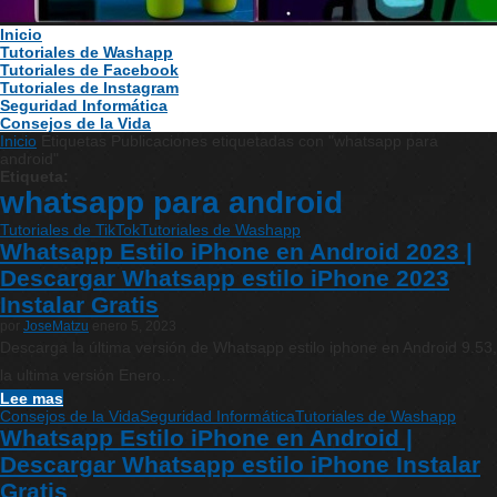
Inicio
Tutoriales de Washapp
Tutoriales de Facebook
Tutoriales de Instagram
Seguridad Informática
Consejos de la Vida
Inicio
Etiquetas
Publicaciones etiquetadas con "whatsapp para
android"
Etiqueta:
whatsapp para android
Tutoriales de TikTok
Tutoriales de Washapp
Whatsapp Estilo iPhone en Android 2023 |
Descargar Whatsapp estilo iPhone 2023
Instalar Gratis
por
JoseMatzu
enero 5, 2023
Descarga la última versión de Whatsapp estilo iphone en Android 9.53,
la ultima versión Enero…
Lee mas
Consejos de la Vida
Seguridad Informática
Tutoriales de Washapp
Whatsapp Estilo iPhone en Android |
Descargar Whatsapp estilo iPhone Instalar
Gratis