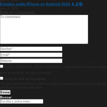
julio 9, 2024
Emojins estilo iPhone en Android 2024 📱🤳🤩
julio 9, 2024
Deja un comentario
Guarde mi nombre, correo electrónico y sitio web en este navegador
para la próxima vez que comente.
Darse de alta en la pagina
*Al usar este formulario, usted acepta el almacenamiento y manejo de
sus datos por este sitio web.
Buscar