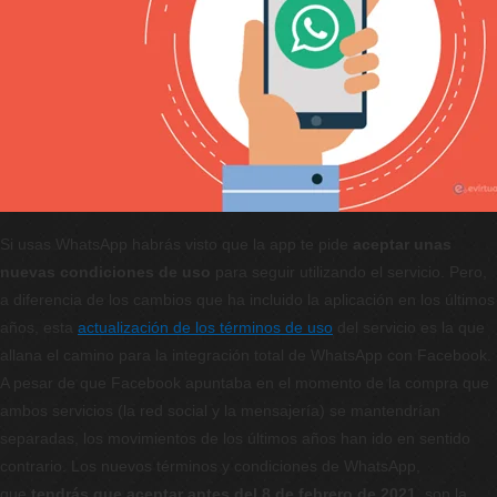
Si usas WhatsApp habrás visto que la app te pide
aceptar unas
nuevas condiciones de uso
para seguir utilizando el servicio. Pero,
a diferencia de los cambios que ha incluido la aplicación en los últimos
años, esta
actualización de los términos de uso
del servicio es la que
allana el camino para la integración total de WhatsApp con Facebook.
A pesar de que Facebook apuntaba en el momento de la compra que
ambos servicios (la red social y la mensajería) se mantendrían
separadas, los movimientos de los últimos años han ido en sentido
contrario. Los nuevos términos y condiciones de WhatsApp,
que
tendrás que aceptar antes del 8 de febrero de 2021
, son la