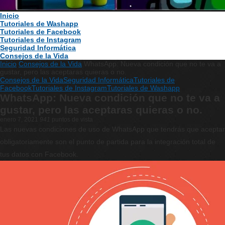
Inicio
Tutoriales de Washapp
Tutoriales de Facebook
Tutoriales de Instagram
Seguridad Informática
Consejos de la Vida
Inicio
Consejos de la Vida
WhatsApp: Nueva condición que no te va a
gustar, pero las aceptaras quieras o no.
Consejos de la Vida
Seguridad Informática
Tutoriales de
Facebook
Tutoriales de Instagram
Tutoriales de Washapp
WhatsApp: Nueva condición que no te va a
gustar, pero las aceptaras quieras o no.
enero 7, 2021
941
puntos de vista
Las nuevas condiciones de uso de WhatsApp que tendrás que aceptar
obligatoriamente son el punto de partida para la integración total de
tus datos con Facebook.