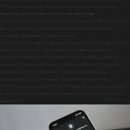
última consecuencia de esta integración que parece imparable.
Facebook tendrá todos tus datos de WhatsApp
Básicamente, para seguir usando WhatsApp a partir de ahora tendrás
que aceptar la integración de todos tus datos con los servicios
Facebook, incluyendo la trasferencia de:
La información de registro de tu cuenta (como tu número de teléfono),
datos de operaciones, información relacionada con el servicio,
información sobre cómo interactúas con los demás (incluidas las
empresas) cuando usas nuestros servicios, información sobre tu
dispositivo móvil y la dirección IP; además, es posible que
compartamos otros datos según se describe en la sección
“Información que recopilamos” de la Política de privacidad, así como
la información que obtengamos con tu consentimiento o mediante
previo aviso.