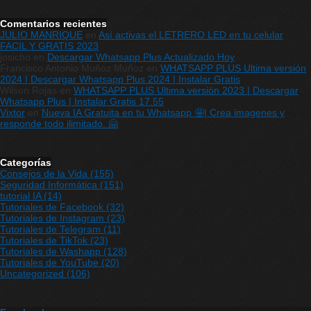
Comentarios recientes
JULIO MANRIQUE
en
Así activas el LETRERO LED en tu celular
FACIL Y GRATIS 2023
josicho
en
Descargar Whatsapp Plus Actualizado Hoy
Francisco Antonio Muñoz Muñoz
en
WHATSAPP PLUS Ultima versión
2024 | Descargar Whatsapp Plus 2024 | Instalar Gratis
Wilson Rojas
en
WHATSAPP PLUS Ultima versión 2023 | Descargar
Whatsapp Plus | Instalar Gratis 17.55
Vixtor
en
Nueva IA Gratuita en tu Whatsapp 🤩| Crea imagenes y
responde todo ilimitado. 🤗
Categorías
Consejos de la Vida
(155)
Seguridad Informática
(151)
tutorial IA
(14)
Tutoriales de Facebook
(32)
Tutoriales de Instagram
(23)
Tutoriales de Telegram
(11)
Tutoriales de TikTok
(23)
Tutoriales de Washapp
(128)
Tutoriales de YouTube
(20)
Uncategorized
(106)