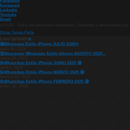
Facebook
Instagram
Linkedin
Youtube
Email
@2020 - Todos los derechos reservados. Diseñado y desarrollado por
Omar Torres Peña
Leer también
x
🤩Whatsapp Estilo iPhone JULIO 2026✨
junio 30, 2025
😍Descargar Whatsapp Estilo Iphone AGOSTO 2025...
mayo 28, 2025
🥳WhatsApp Estilo iPhone JUNIO 2025 🤩
abril 5, 2025
🥳WhatsApp Estilo iPhone MARZO 2025 🤩
febrero 22, 2025
🥳WhatsApp Estilo iPhone FEBRERO 2025 🤩
enero 22, 2025