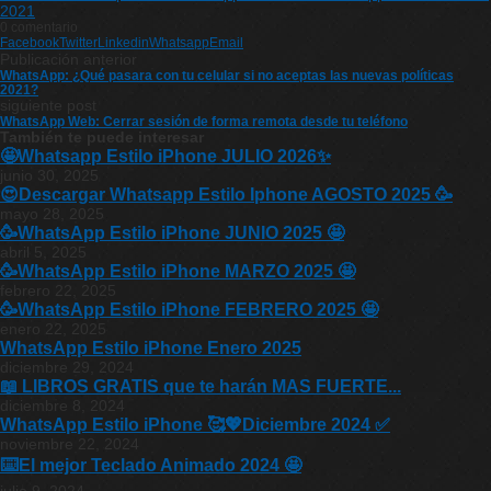
2021
0 comentario
Facebook
Twitter
Linkedin
Whatsapp
Email
Publicación anterior
WhatsApp: ¿Qué pasara con tu celular si no aceptas las nuevas políticas
2021?
siguiente post
WhatsApp Web: Cerrar sesión de forma remota desde tu teléfono
También te puede interesar
🤩Whatsapp Estilo iPhone JULIO 2026✨
junio 30, 2025
😍Descargar Whatsapp Estilo Iphone AGOSTO 2025 🥳
mayo 28, 2025
🥳WhatsApp Estilo iPhone JUNIO 2025 🤩
abril 5, 2025
🥳WhatsApp Estilo iPhone MARZO 2025 🤩
febrero 22, 2025
🥳WhatsApp Estilo iPhone FEBRERO 2025 🤩
enero 22, 2025
WhatsApp Estilo iPhone Enero 2025
diciembre 29, 2024
📖 LIBROS GRATIS que te harán MAS FUERTE...
diciembre 8, 2024
WhatsApp Estilo iPhone 🥰💖Diciembre 2024 ✅
noviembre 22, 2024
⌨️El mejor Teclado Animado 2024 🤩