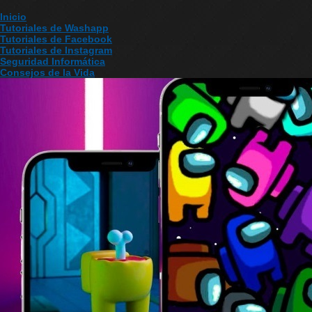
Inicio
Tutoriales de Washapp
Tutoriales de Facebook
Tutoriales de Instagram
Seguridad Informática
Consejos de la Vida