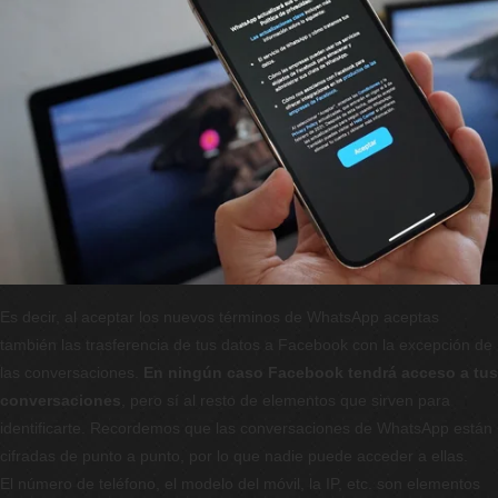
Es decir, al aceptar los nuevos términos de WhatsApp aceptas
también las trasferencia de tus datos a Facebook con la excepción de
las conversaciones.
En ningún caso Facebook tendrá acceso a tus
conversaciones
, pero sí al resto de elementos que sirven para
identificarte. Recordemos que las conversaciones de WhatsApp están
cifradas de punto a punto, por lo que nadie puede acceder a ellas.
El número de teléfono, el modelo del móvil, la IP, etc. son elementos