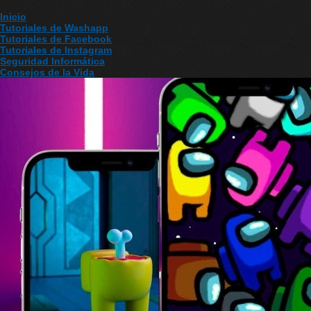
Inicio
Tutoriales de Washapp
Tutoriales de Facebook
Tutoriales de Instagram
Seguridad Informática
Consejos de la Vida