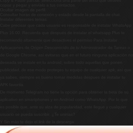
Copy & Paste
parcial: selecciona una parte del texto que desees
copiar y pegar y envíalo a tus contactos.
Ocultar imagen de perfil.
Consultar horas de conexión y estado desde la pantalla de chat.
Instalar diferentes temas.
Cabe precisar que cada usuario es responsable de instalar WhatsApp
Plus 16.00. Recuerda que después de instalar el whatsapp Plus te
recomiendo altamente que desactives el permiso Para Instalar
Aplicaciones de Origen Desconocido de tu Administrador de Tareas o
de Google Chrome, así evitaras que en el futuro ninguna aplicación no
deseada se instale en tu android, sobre todo aquellas que ponen
publicidad, de ese modo proteges tu equipo de cualquier apk, así que
ya sabes, siempre es bueno tomar medidas despues de instalar tu
APK favorita.
De momento Telegram no tiene la opción para obtener la beta de su
aplicativo en smartphones y en Android como WhatsApp. Por lo que
es posible que, ante su alza de popularidad, este llegue y cualquier
usuario se pueda suscribir. ¿Te unirías?
Y Sin más te dejo el link de la descarga: