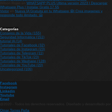
Wilson Rojas
en
WHATSAPP PLUS Ultima versión 2023 | Descargar
Whatsapp Plus | Instalar Gratis 17.55
Vixtor
en
Nueva IA Gratuita en tu Whatsapp 🤩| Crea imagenes y
responde todo ilimitado. 🤗
Categorías
Consejos de la Vida
(155)
Seguridad Informática
(151)
tutorial IA
(14)
Tutoriales de Facebook
(32)
Tutoriales de Instagram
(23)
Tutoriales de Telegram
(11)
Tutoriales de TikTok
(23)
Tutoriales de Washapp
(128)
Tutoriales de YouTube
(20)
Uncategorized
(106)
Facebook
Instagram
Linkedin
Youtube
Email
@2020 - Todos los derechos reservados. Diseñado y desarrollado por
Omar Torres Peña