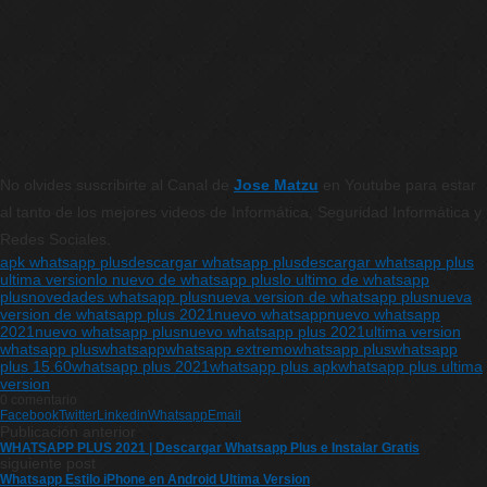
No olvides suscribirte al Canal de
Jose Matzu
en Youtube para estar
al tanto de los mejores videos de Informática, Seguridad Informática y
Redes Sociales.
apk whatsapp plus
descargar whatsapp plus
descargar whatsapp plus
ultima version
lo nuevo de whatsapp plus
lo ultimo de whatsapp
plus
novedades whatsapp plus
nueva version de whatsapp plus
nueva
version de whatsapp plus 2021
nuevo whatsapp
nuevo whatsapp
2021
nuevo whatsapp plus
nuevo whatsapp plus 2021
ultima version
whatsapp plus
whatsapp
whatsapp extremo
whatsapp plus
whatsapp
plus 15.60
whatsapp plus 2021
whatsapp plus apk
whatsapp plus ultima
version
0 comentario
Facebook
Twitter
Linkedin
Whatsapp
Email
Publicación anterior
WHATSAPP PLUS 2021 | Descargar Whatsapp Plus e Instalar Gratis
siguiente post
Whatsapp Estilo iPhone en Android Ultima Version