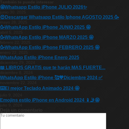
También te puede interesar
🤩Whatsapp Estilo iPhone JULIO 2026✨
junio 30, 2025
😍Descargar Whatsapp Estilo Iphone AGOSTO 2025 🥳
mayo 28, 2025
🥳WhatsApp Estilo iPhone JUNIO 2025 🤩
abril 5, 2025
🥳WhatsApp Estilo iPhone MARZO 2025 🤩
febrero 22, 2025
🥳WhatsApp Estilo iPhone FEBRERO 2025 🤩
enero 22, 2025
WhatsApp Estilo iPhone Enero 2025
diciembre 29, 2024
📖 LIBROS GRATIS que te harán MAS FUERTE...
diciembre 8, 2024
WhatsApp Estilo iPhone 🥰💖Diciembre 2024 ✅
noviembre 22, 2024
⌨️El mejor Teclado Animado 2024 🤩
julio 9, 2024
Emojins estilo iPhone en Android 2024 📱🤳🤩
julio 9, 2024
Deja un comentario