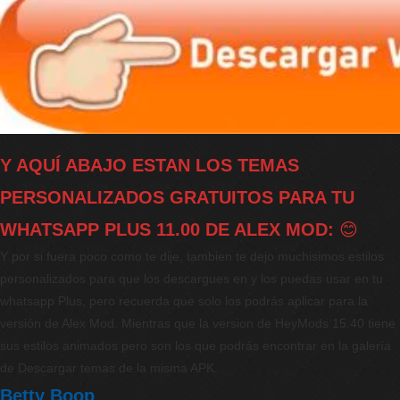
Y AQUÍ ABAJO ESTAN LOS TEMAS
PERSONALIZADOS GRATUITOS PARA TU
WHATSAPP PLUS 11.00 DE ALEX MOD:
😊
Y por si fuera poco como te dije, tambien te dejo muchisimos estilos
personalizados para que los descargues en y los puedas usar en tu
whatsapp Plus, pero recuerda que solo los podrás aplicar para la
versión de Alex Mod. Mientras que la version de HeyMods 15.40 tiene
sus estilos animados pero son los que podrás encontrar en la galería
de Descargar temas de la misma APK.
Betty Boop