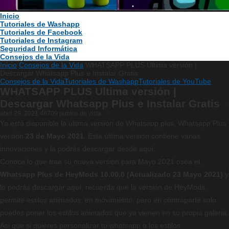
Inicio
Tutoriales de Washapp
Tutoriales de Facebook
Tutoriales de Instagram
Seguridad Informática
Consejos de la Vida
Inicio
Consejos de la Vida
WHATSAPP PLUS Ultima versión |
Descargar Whatsapp Plus e Instalar Gratis
Consejos de la Vida
Tutoriales de Washapp
Tutoriales de YouTube
WHATSAPP PLUS Ultima versión |
Descargar Whatsapp Plus e Instalar Gratis
abril 29, 2021
46709
puntos de vista
Ya está disponible la última versión de Whatsapp plus. Whatsapp Plus
versión
23 de Mayo 2021
. Esta última versión contiene varias
innovaciones y la podrás descargar desde aquí.
Conoce lo que trae su nueva versión para Mayo 2021 osea el
Whatsapp Plus de HeyMods 16.00.0
(Actualizado 23 Mayo 2021)
y
lo podrás descargar aquí, recuerda que la versión de HeyMods
permite estilos animados, en movimiento, pero en contraparte solo
puedes poner los estilos animados que ya vienen en su propia galeria.
Asi que si quieres personalizar tu whatsapp a los estilos