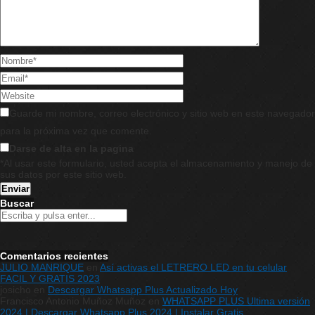
Guarde mi nombre, correo electrónico y sitio web en este navegador
para la próxima vez que comente.
Darse de alta en la pagina
*Al usar este formulario, usted acepta el almacenamiento y manejo de
sus datos por este sitio web.
Buscar
Comentarios recientes
JULIO MANRIQUE
en
Así activas el LETRERO LED en tu celular
FACIL Y GRATIS 2023
josicho
en
Descargar Whatsapp Plus Actualizado Hoy
Francisco Antonio Muñoz Muñoz
en
WHATSAPP PLUS Ultima versión
2024 | Descargar Whatsapp Plus 2024 | Instalar Gratis