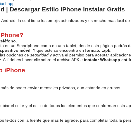
 Washapp
| Descargar Estilo iPhone Instalar Gratis
Android, la cual tiene los emojis actualizados y es mucho mas fácil de 
 iPhone?
teléfono
.
nto en un Smartphone como en una tablet, desde esta página podrás d
spositivo móvil
: Y que este se encuentre en
formato .apk
.
 las opciones de
seguridad
y activa el permiso para aceptar aplicacion
r
: Allí debes hacer clic sobre el archivo APK e
instalar Whatsapp esti
lo iPhone
demás de poder enviar mensajes privados, aun estando en grupos.
iar el color y el estilo de todos los elementos que conforman esta 
s textos con la fuente que más te agrade, para completar toda la perso