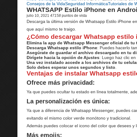
Consejos de la Vida
Seguridad Informática
Tutoriales de
WHATSAPP Estilo iPhone en Android 
julio 10, 2021
47158
puntos de vista
Descarga la última versión de Whatsapp Estilo iPhone en 
que aquí mismo te traigo.
¿Cómo descargar Whatsapp estilo
Elimina la app de Whatsapp Messenger oficial de tu 
Descarga Whatsapp estilo iPhone
: Puedes hacerlo ta
Asegúrate de guardar el archivo descargado en tu di
Dirígete hacia la opción de Ajustes
: Luego haz clic en
Una vez instalado accede a los archivos de tu celula
Solo debes esperar unos segundos y listo
.
Ventajas de instalar Whatsapp esti
Ofrece más privacidad:
Ya que puedes ocultar tu estado en línea totalmente, a
La personalización es única:
Ya que a diferencia de Whatsapp Messenger, puedes camb
evitando el mismo color verde monótono y tradicional.
Además puedes colocar el icono del color que desees y lo
Más emojis: