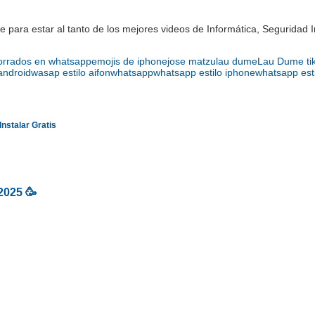
 para estar al tanto de los mejores videos de Informática, Seguridad 
orrados en whatsapp
emojis de iphone
jose matzu
lau dume
Lau Dume ti
android
wasap estilo aifon
whatsapp
whatsapp estilo iphone
whatsapp est
nstalar Gratis
2025 🥳