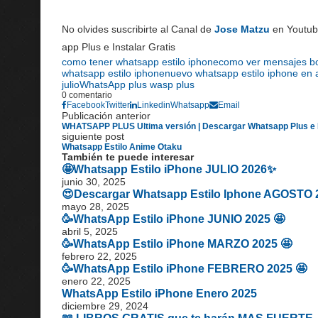
No olvides suscribirte al Canal de
Jose Matzu
en Youtube
app Plus e Instalar Gratis
como tener whatsapp estilo iphone
como ver mensajes b
whatsapp estilo iphone
nuevo whatsapp estilo iphone en 
julio
WhatsApp plus wasp plus
0 comentario
Facebook
Twitter
Linkedin
Whatsapp
Email
Publicación anterior
WHATSAPP PLUS Ultima versión | Descargar Whatsapp Plus e I
siguiente post
Whatsapp Estilo Anime Otaku
También te puede interesar
🤩Whatsapp Estilo iPhone JULIO 2026✨
junio 30, 2025
😍Descargar Whatsapp Estilo Iphone AGOSTO 
mayo 28, 2025
🥳WhatsApp Estilo iPhone JUNIO 2025 🤩
abril 5, 2025
🥳WhatsApp Estilo iPhone MARZO 2025 🤩
febrero 22, 2025
🥳WhatsApp Estilo iPhone FEBRERO 2025 🤩
enero 22, 2025
WhatsApp Estilo iPhone Enero 2025
diciembre 29, 2024