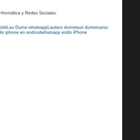
Informática y Redes Sociales.
ktok
Lau Dume whatsapp
Lautaro dume
lauti dume
nuevo
ilo iphone en android
whatsapp estilo iPhone