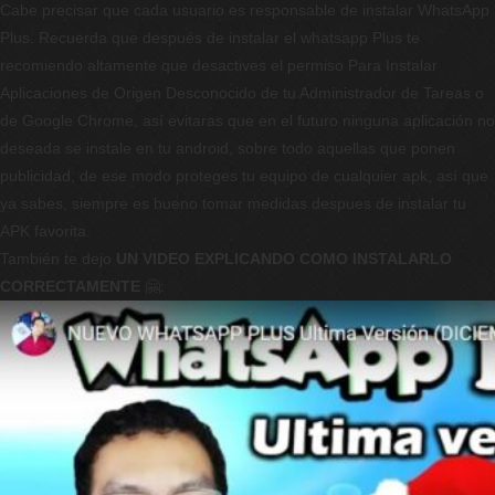
Cabe precisar que cada usuario es responsable de instalar WhatsApp
Plus. Recuerda que después de instalar el whatsapp Plus te
recomiendo altamente que desactives el permiso Para Instalar
Aplicaciones de Origen Desconocido de tu Administrador de Tareas o
de Google Chrome, así evitaras que en el futuro ninguna aplicación no
deseada se instale en tu android, sobre todo aquellas que ponen
publicidad, de ese modo proteges tu equipo de cualquier apk, así que
ya sabes, siempre es bueno tomar medidas despues de instalar tu
APK favorita.
También te dejo
UN VIDEO EXPLICANDO COMO INSTALARLO
CORRECTAMENTE
🤗: