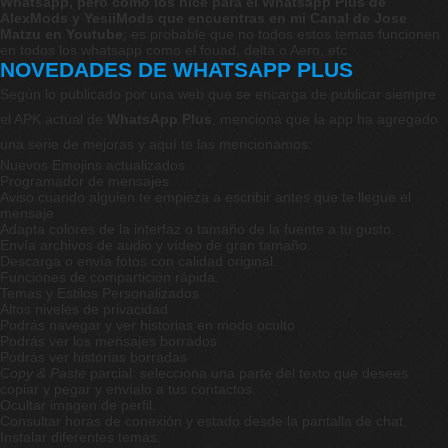
Whatsapp, pero como los hice para el Whatsapp Plus de
AlexMods y YesiiMods que encuentras en mi Canal de Jose
Matzu en Youtube
; es probable que no todos estos temas funcionen
en todos los whatsapp como el fouad, delta o Aero, etc
NOVEDADES DE WHATSAPP PLUS
Según lo publicado por una web que se encarga de publicar siempre
el APK actual de
WhatsApp Plus
, menciona que la app ha agregado
una serie de mejoras y aquí te las mencionamos:
Nuevos Emojins actualizados
Programador de mensajes
Aviso cuando alguien te empieza a escribir antes que te llegue el
mensaje
Adapta colores de la interfaz o tamaño de la fuente a tu gusto.
Envía archivos de audio y vídeo de gran tamaño.
Descarga o envía fotos con calidad original.
Funciones de compartición rápida.
Temas y Estilos Personalizados
Altos niveles de privacidad
Podrás navegar y ver historias en modo oculto
Podrás ver los mensajes borrados
Podrás ver historias borradas
Copy & Paste
parcial: selecciona una parte del texto que desees
copiar y pegar y envíalo a tus contactos.
Ocultar imagen de perfil.
Consultar horas de conexión y estado desde la pantalla de chat.
Instalar diferentes temas.