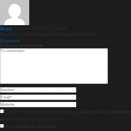
Messi
diciembre 20, 2022 - 5:45 am
Messi Messi Messi Messi Messi Messi Messi Messi
Respuesta
Deja un comentario
Guarde mi nombre, correo electrónico y sitio web en este navegador
para la próxima vez que comente.
Darse de alta en la pagina