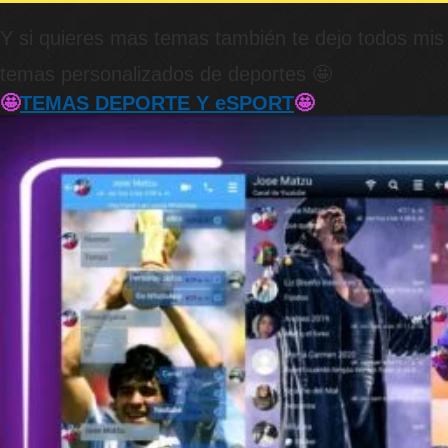
Y si quieres mas temas también te dejo todos mis
temas personalizados de deportes 🤩
🤩
TEMAS DEPORTE Y eSPORT
🤩