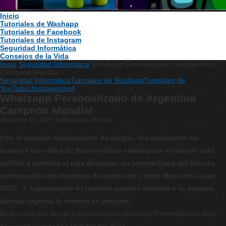
Inicio
Tutoriales de Washapp
Tutoriales de Facebook
Tutoriales de Instagram
Seguridad Informática
Consejos de la Vida
Inicio
Seguridad Informática
Whatsapp Personalizado de Argentina
Campeón Mundial
Seguridad Informática
Tutoriales de Washapp
Tutoriales de
YouTube
Uncategorized
Whatsapp Personalizado de Argentina
Campeón Mundial
diciembre 19, 2022
1646
puntos de vista
Con el corazón desbordante de alegría, los argentinos se
tomaron las calles de
Buenos Aires celebrando su triunfo más
sufrido y también el más deseado: su tercera Copa del Mundo
conseguida este domingo de manos de Lionel Messi en Catar-
2022. Y seguramente tu también quieres celebrar a tu manera,
apenas lograda la victoria en penales.
Es por eso que hoy te traigo el nuevo whatsapp Personalizado de la