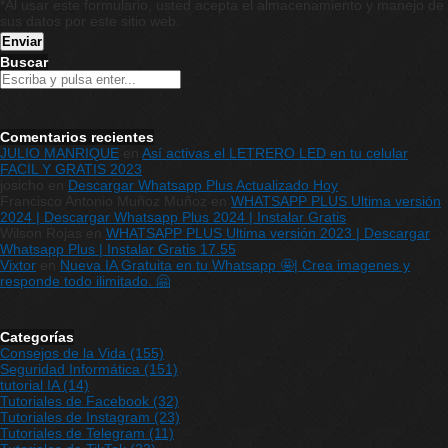
*Al usar este formulario, usted acepta el almacenamiento y manejo de
sus datos por este sitio web.
Buscar
Comentarios recientes
JULIO MANRIQUE
en
Así activas el LETRERO LED en tu celular
FACIL Y GRATIS 2023
josicho
en
Descargar Whatsapp Plus Actualizado Hoy
Francisco Antonio Muñoz Muñoz
en
WHATSAPP PLUS Ultima versión
2024 | Descargar Whatsapp Plus 2024 | Instalar Gratis
Wilson Rojas
en
WHATSAPP PLUS Ultima versión 2023 | Descargar
Whatsapp Plus | Instalar Gratis 17.55
Vixtor
en
Nueva IA Gratuita en tu Whatsapp 🤩| Crea imagenes y
responde todo ilimitado. 🤗
Categorías
Consejos de la Vida
(155)
Seguridad Informática
(151)
tutorial IA
(14)
Tutoriales de Facebook
(32)
Tutoriales de Instagram
(23)
Tutoriales de Telegram
(11)