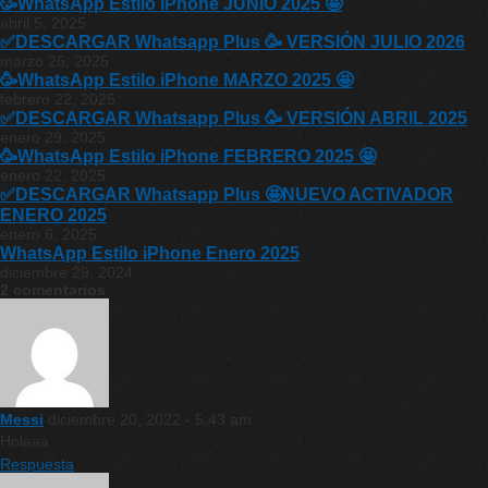
🥳WhatsApp Estilo iPhone JUNIO 2025 🤩
abril 5, 2025
✅DESCARGAR Whatsapp Plus 🥳 VERSIÓN JULIO 2026
marzo 26, 2025
🥳WhatsApp Estilo iPhone MARZO 2025 🤩
febrero 22, 2025
✅DESCARGAR Whatsapp Plus 🥳 VERSIÓN ABRIL 2025
enero 29, 2025
🥳WhatsApp Estilo iPhone FEBRERO 2025 🤩
enero 22, 2025
✅DESCARGAR Whatsapp Plus 🤩NUEVO ACTIVADOR
ENERO 2025
enero 6, 2025
WhatsApp Estilo iPhone Enero 2025
diciembre 29, 2024
2 comentarios
Messi
diciembre 20, 2022 - 5:43 am
Holaaa
Respuesta