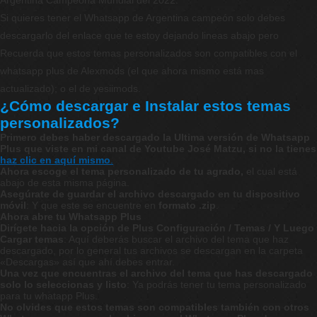
Argentina Campeona Mundial del 2022.
Si quieres tener el Whatsapp de Argentina campeón solo debes
descargarlo del enlace que te estoy dejando lineas abajo pero
Recuerda que estos temas personalizados son compatibles con el
whatsapp plus de Alexmods (el que ahora mismo está mas
actualizado); o el de yesiimods.
¿Cómo descargar e Instalar estos temas
personalizados?
Primero debes haber descargado la Ultima versión de Whatsapp
Plus que viste en mi canal de Youtube José Matzu, si no la tienes
haz clic en aquí mismo
.
Ahora escoge el tema personalizado de tu agrado,
el cual está
abajo de esta misma página.
Asegúrate de guardar el archivo descargado en tu dispositivo
móvil
: Y que este se encuentre en
formato .zip
.
Ahora abre tu Whatsapp Plus
Dirígete hacia la opción de Plus Configuración / Temas / Y Luego
Cargar temas
: Aquí deberás buscar el archivo del tema que haz
descargado, por lo general tus archivos se descargan en la carpeta
«Descargas» así que ahí debes entrar.
Una vez que encuentras el archivo del tema que has descargado
solo lo seleccionas y listo
: Ya podrás tener tu tema personalizado
para tu whatapp Plus.
No olvides que estos temas son compatibles también con otros