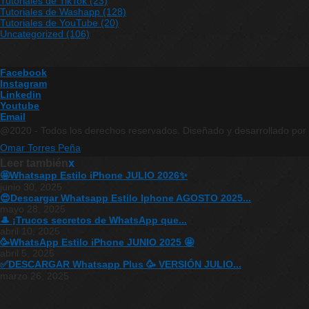
Tutoriales de TikTok
(23)
Tutoriales de Washapp
(128)
Tutoriales de YouTube
(20)
Uncategorized
(106)
Facebook
Instagram
Linkedin
Youtube
Email
@2020 - Todos los derechos reservados. Diseñado y desarrollado por
Omar Torres Peña
Leer también
x
🤩Whatsapp Estilo iPhone JULIO 2026✨
junio 30, 2025
😍Descargar Whatsapp Estilo Iphone AGOSTO 2025...
mayo 28, 2025
🎩 ¡Trucos secretos de WhatsApp que...
abril 10, 2025
🥳WhatsApp Estilo iPhone JUNIO 2025 🤩
abril 5, 2025
✅DESCARGAR Whatsapp Plus 🥳 VERSIÓN JULIO...
marzo 26, 2025