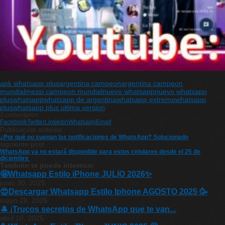
apk whatsapp plus
argentina campeon
argentina campeon
mundial
messi campeon mundial
nuevo whatsapp
nuevo whatsapp
plus
whatsapp
whatsapp de argentina
whatsapp extremo
whatsapp
plus
whatsapp plus ultima version
2 comentarios
Facebook
Twitter
Linkedin
Whatsapp
Email
Publicación anterior
¿Por qué no suenan las notificaciones de WhatsApp? Solucionado
siguiente post
WhatsApp ya no estará disponible para estos celulares desde el 25 de
diciembre
También te puede interesar
🤩Whatsapp Estilo iPhone JULIO 2026✨
junio 30, 2025
😍Descargar Whatsapp Estilo Iphone AGOSTO 2025 🥳
mayo 28, 2025
🎩 ¡Trucos secretos de WhatsApp que te van...
abril 10, 2025