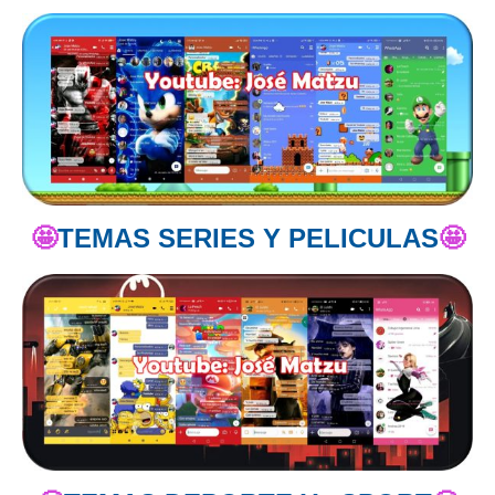
🤩
TEMAS SERIES Y PELICULAS
🤩