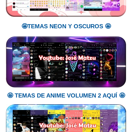
🤩TEMAS NEON Y OSCUROS 🤩
🤩 TEMAS DE ANIME VOLUMEN 2 AQUÍ 🤩