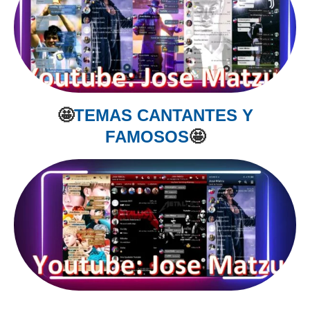
🤩
TEMAS CANTANTES Y
FAMOSOS
🤩