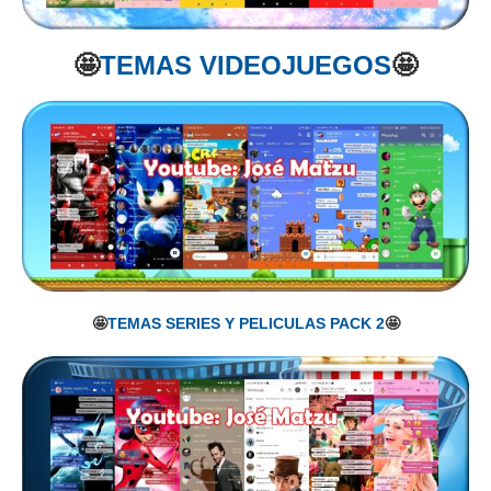
🤩
TEMAS VIDEOJUEGOS
🤩
🤩
TEMAS SERIES Y PELICULAS PACK 2
🤩