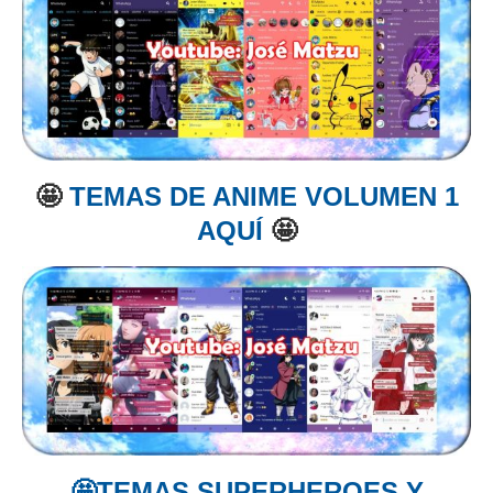
🤩
TEMAS DE ANIME VOLUMEN 1
AQUÍ
🤩
🤩TEMAS SUPERHEROES Y