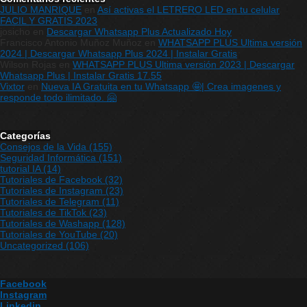
JULIO MANRIQUE
en
Así activas el LETRERO LED en tu celular
FACIL Y GRATIS 2023
josicho
en
Descargar Whatsapp Plus Actualizado Hoy
Francisco Antonio Muñoz Muñoz
en
WHATSAPP PLUS Ultima versión
2024 | Descargar Whatsapp Plus 2024 | Instalar Gratis
Wilson Rojas
en
WHATSAPP PLUS Ultima versión 2023 | Descargar
Whatsapp Plus | Instalar Gratis 17.55
Vixtor
en
Nueva IA Gratuita en tu Whatsapp 🤩| Crea imagenes y
responde todo ilimitado. 🤗
Categorías
Consejos de la Vida
(155)
Seguridad Informática
(151)
tutorial IA
(14)
Tutoriales de Facebook
(32)
Tutoriales de Instagram
(23)
Tutoriales de Telegram
(11)
Tutoriales de TikTok
(23)
Tutoriales de Washapp
(128)
Tutoriales de YouTube
(20)
Uncategorized
(106)
Facebook
Instagram
Linkedin