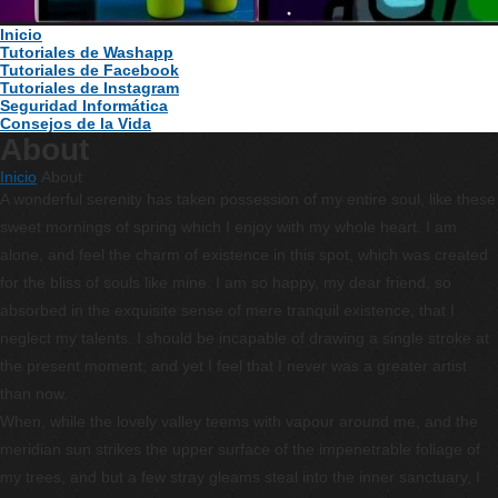
Inicio
Tutoriales de Washapp
Tutoriales de Facebook
Tutoriales de Instagram
Seguridad Informática
Consejos de la Vida
About
Inicio
About
A wonderful serenity has taken possession of my entire soul, like these
sweet mornings of spring which I enjoy with my whole heart. I am
alone, and feel the charm of existence in this spot, which was created
for the bliss of souls like mine. I am so happy, my dear friend, so
absorbed in the exquisite sense of mere tranquil existence, that I
neglect my talents. I should be incapable of drawing a single stroke at
the present moment; and yet I feel that I never was a greater artist
than now.
When, while the lovely valley teems with vapour around me, and the
meridian sun strikes the upper surface of the impenetrable foliage of
my trees, and but a few stray gleams steal into the inner sanctuary, I