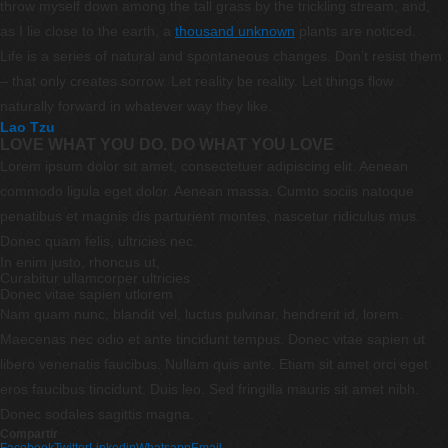
throw myself down among the tall grass by the trickling stream; and,
as I lie close to the earth, a
thousand unknown
plants are noticed.
Life is a series of natural and spontaneous changes. Don’t resist them
– that only creates sorrow. Let reality be reality. Let things flow
naturally forward in whatever way they like.
Lao Tzu
LOVE WHAT YOU DO. DO WHAT YOU LOVE
Lorem ipsum dolor sit amet, consectetuer adipiscing elit. Aenean
commodo ligula eget dolor. Aenean massa. Cumto sociis natoque
penatibus et magnis dis parturient montes, nascetur ridiculus mus.
Donec quam felis, ultricies nec.
In enim justo, rhoncus ut,
Curabitur ullamcorper ultricies
Donec vitae sapien utlorem
Nam quam nunc, blandit vel, luctus pulvinar, hendrerit id, lorem.
Maecenas nec odio et ante tincidunt tempus. Donec vitae sapien ut
libero venenatis faucibus. Nullam quis ante. Etiam sit amet orci eget
eros faucibus tincidunt. Duis leo. Sed fringilla mauris sit amet nibh.
Donec sodales sagittis magna.
Compartir