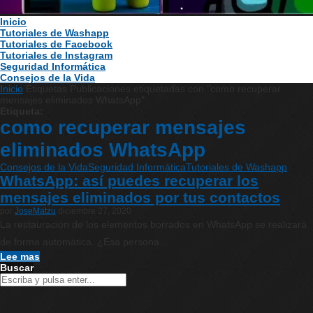
Inicio
Tutoriales de Washapp
Tutoriales de Facebook
Tutoriales de Instagram
Seguridad Informática
Consejos de la Vida
Inicio
Etiquetas
Publicaciones etiquetadas con "como recuperar
mensajes eliminados WhatsApp"
Etiqueta:
como recuperar mensajes
eliminados WhatsApp
Consejos de la Vida
Seguridad Informática
Tutoriales de Washapp
WhatsApp: así puedes recuperar los
mensajes eliminados por tus contactos
por
JoseMatzu
diciembre 27, 2020
La restauración de los elementos borrados en WhatsApp se realizará
de forma automática. ¿Esa persona…
Lee mas
Buscar