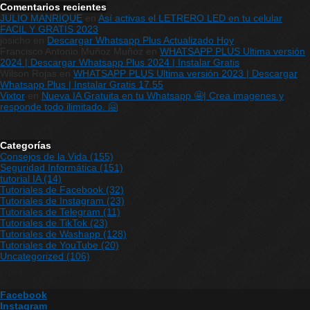
Comentarios recientes
JULIO MANRIQUE
en
Así activas el LETRERO LED en tu celular
FACIL Y GRATIS 2023
josicho
en
Descargar Whatsapp Plus Actualizado Hoy
Francisco Antonio Muñoz Muñoz
en
WHATSAPP PLUS Ultima versión
2024 | Descargar Whatsapp Plus 2024 | Instalar Gratis
Wilson Rojas
en
WHATSAPP PLUS Ultima versión 2023 | Descargar
Whatsapp Plus | Instalar Gratis 17.55
Vixtor
en
Nueva IA Gratuita en tu Whatsapp 🤩| Crea imagenes y
responde todo ilimitado. 🤗
Categorías
Consejos de la Vida
(155)
Seguridad Informática
(151)
tutorial IA
(14)
Tutoriales de Facebook
(32)
Tutoriales de Instagram
(23)
Tutoriales de Telegram
(11)
Tutoriales de TikTok
(23)
Tutoriales de Washapp
(128)
Tutoriales de YouTube
(20)
Uncategorized
(106)
Facebook
Instagram