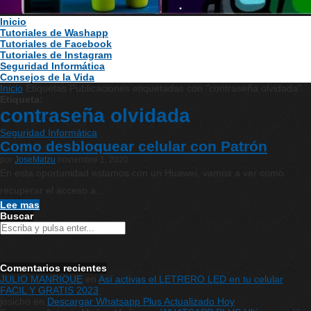
Inicio
Tutoriales de Washapp
Tutoriales de Facebook
Tutoriales de Instagram
Seguridad Informática
Consejos de la Vida
Inicio
Etiquetas
Publicaciones etiquetadas con "contraseña olvidada"
Etiqueta:
contraseña olvidada
Seguridad Informática
Como desbloquear celular con Patrón
por
JoseMatzu
noviembre 1, 2020
En esta oportunidad estamos con un Huawei, vamos a ver como
recuperar el acceso a…
Lee mas
Buscar
Comentarios recientes
JULIO MANRIQUE
en
Así activas el LETRERO LED en tu celular
FACIL Y GRATIS 2023
josicho
en
Descargar Whatsapp Plus Actualizado Hoy