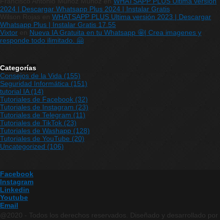
Francisco Antonio Muñoz Muñoz
en
WHATSAPP PLUS Ultima versión
2024 | Descargar Whatsapp Plus 2024 | Instalar Gratis
Wilson Rojas
en
WHATSAPP PLUS Ultima versión 2023 | Descargar
Whatsapp Plus | Instalar Gratis 17.55
Vixtor
en
Nueva IA Gratuita en tu Whatsapp 🤩| Crea imagenes y
responde todo ilimitado. 🤗
Categorías
Consejos de la Vida
(155)
Seguridad Informática
(151)
tutorial IA
(14)
Tutoriales de Facebook
(32)
Tutoriales de Instagram
(23)
Tutoriales de Telegram
(11)
Tutoriales de TikTok
(23)
Tutoriales de Washapp
(128)
Tutoriales de YouTube
(20)
Uncategorized
(106)
Facebook
Instagram
Linkedin
Youtube
Email
@2020 - Todos los derechos reservados. Diseñado y desarrollado por