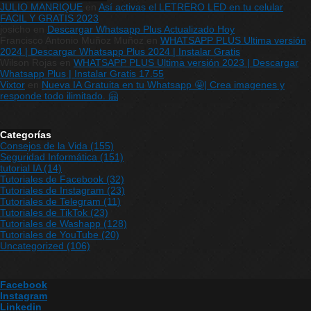
JULIO MANRIQUE
en
Así activas el LETRERO LED en tu celular
FACIL Y GRATIS 2023
josicho
en
Descargar Whatsapp Plus Actualizado Hoy
Francisco Antonio Muñoz Muñoz
en
WHATSAPP PLUS Ultima versión
2024 | Descargar Whatsapp Plus 2024 | Instalar Gratis
Wilson Rojas
en
WHATSAPP PLUS Ultima versión 2023 | Descargar
Whatsapp Plus | Instalar Gratis 17.55
Vixtor
en
Nueva IA Gratuita en tu Whatsapp 🤩| Crea imagenes y
responde todo ilimitado. 🤗
Categorías
Consejos de la Vida
(155)
Seguridad Informática
(151)
tutorial IA
(14)
Tutoriales de Facebook
(32)
Tutoriales de Instagram
(23)
Tutoriales de Telegram
(11)
Tutoriales de TikTok
(23)
Tutoriales de Washapp
(128)
Tutoriales de YouTube
(20)
Uncategorized
(106)
Facebook
Instagram
Linkedin