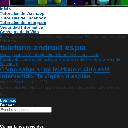
Inicio
Tutoriales de Washapp
Tutoriales de Facebook
Tutoriales de Instagram
Seguridad Informática
Consejos de la Vida
Inicio
Etiquetas
Publicaciones etiquetadas con "telefono android espia"
Etiqueta:
telefono android espia
Consejos de la Vida
Seguridad Informática
Tutoriales de
Facebook
Tutoriales de Instagram
Tutoriales de TikTok
Tutoriales de
Washapp
Cómo saber si mi teléfono o chip está
intervenido. Te vigilan o espían
por
JoseMatzu
enero 12, 2021
En esta era tecnológica, la privacidad es todo un reto. El día de hoy
te…
Lee mas
Buscar
Comentarios recientes