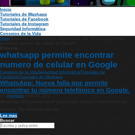
Inicio
Tutoriales de Washapp
Tutoriales de Facebook
Tutoriales de Instagram
Seguridad Informática
Consejos de la Vida
Inicio
Etiquetas
Publicaciones etiquetadas con "whatsapp permite
encontrar numero de celular en Google"
Etiqueta:
whatsapp permite encontrar
numero de celular en Google
Consejos de la Vida
Seguridad Informática
Tutoriales de
Facebook
Tutoriales de Washapp
WhatsApp: Nueva falla que permite
encontrar tu número telefónico en Google.
por
JoseMatzu
enero 19, 2021
WhatsApp Web podría hacer que Google indexe tu información de
contacto. No conforme con las…
Lee mas
Buscar