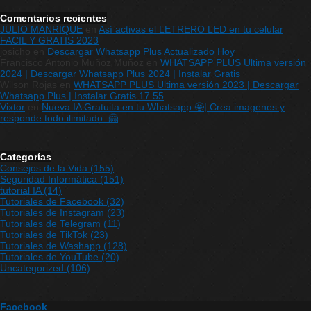
Comentarios recientes
JULIO MANRIQUE
en
Así activas el LETRERO LED en tu celular
FACIL Y GRATIS 2023
josicho
en
Descargar Whatsapp Plus Actualizado Hoy
Francisco Antonio Muñoz Muñoz
en
WHATSAPP PLUS Ultima versión
2024 | Descargar Whatsapp Plus 2024 | Instalar Gratis
Wilson Rojas
en
WHATSAPP PLUS Ultima versión 2023 | Descargar
Whatsapp Plus | Instalar Gratis 17.55
Vixtor
en
Nueva IA Gratuita en tu Whatsapp 🤩| Crea imagenes y
responde todo ilimitado. 🤗
Categorías
Consejos de la Vida
(155)
Seguridad Informática
(151)
tutorial IA
(14)
Tutoriales de Facebook
(32)
Tutoriales de Instagram
(23)
Tutoriales de Telegram
(11)
Tutoriales de TikTok
(23)
Tutoriales de Washapp
(128)
Tutoriales de YouTube
(20)
Uncategorized
(106)
Facebook