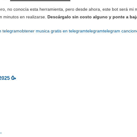
ro, no conocía esta herramienta, pero desde ahora, este bot será mi m
n minutos en realizarse.
Descárgalo sin costo alguno y ponte a baj
n telegram
obtener musica gratis en telegram
telegram
telegram cancion
2025 🥳
.