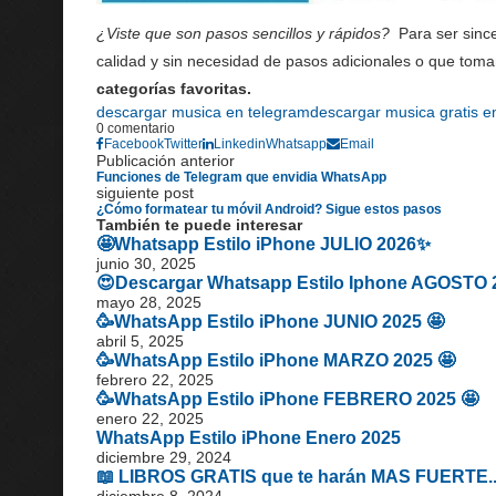
¿Viste que son pasos sencillos y rápidos?
Para ser since
calidad y sin necesidad de pasos adicionales o que toma
categorías favoritas.
descargar musica en telegram
descargar musica gratis e
0 comentario
Facebook
Twitter
Linkedin
Whatsapp
Email
Publicación anterior
Funciones de Telegram que envidia WhatsApp
siguiente post
¿Cómo formatear tu móvil Android? Sigue estos pasos
También te puede interesar
🤩Whatsapp Estilo iPhone JULIO 2026✨
junio 30, 2025
😍Descargar Whatsapp Estilo Iphone AGOSTO 
mayo 28, 2025
🥳WhatsApp Estilo iPhone JUNIO 2025 🤩
abril 5, 2025
🥳WhatsApp Estilo iPhone MARZO 2025 🤩
febrero 22, 2025
🥳WhatsApp Estilo iPhone FEBRERO 2025 🤩
enero 22, 2025
WhatsApp Estilo iPhone Enero 2025
diciembre 29, 2024
📖 LIBROS GRATIS que te harán MAS FUERTE..
diciembre 8, 2024