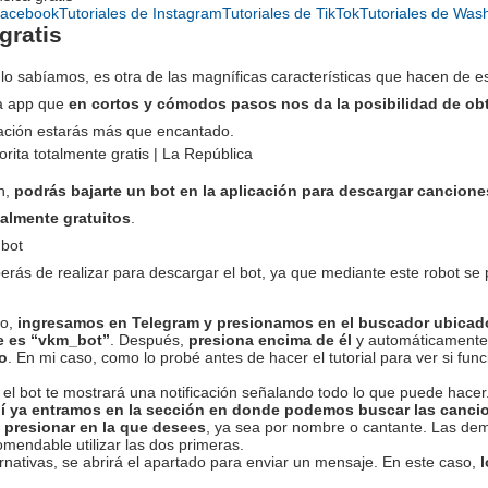
Facebook
Tutoriales de Instagram
Tutoriales de TikTok
Tutoriales de Was
gratis
o sabíamos, es otra de las magníficas características que hacen de es
a app que
en cortos y cómodos pasos nos da la posibilidad de obte
rmación estarás más que encantado.
ón,
podrás bajarte un bot en la aplicación para descargar cancio
talmente gratuitos
.
 bot
erás de realizar para descargar el bot, ya que mediante este robot se 
lo,
ingresamos en Telegram y presionamos en el buscador ubicado 
te es “vkm_bot”
. Después,
presiona encima de él
y automáticamente
o
. En mi caso, como lo probé antes de hacer el tutorial para ver si func
l bot te mostrará una notificación señalando todo lo que puede hacer. 
í ya entramos en la sección en donde podemos buscar las cancion
 presionar en la que desees
, ya sea por nombre o cantante. Las de
omendable utilizar las dos primeras.
nativas, se abrirá el apartado para enviar un mensaje. En este caso,
l