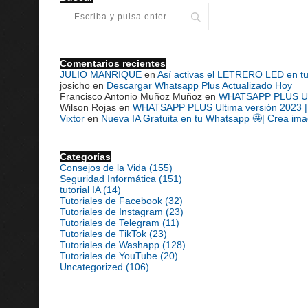
Comentarios recientes
JULIO MANRIQUE
en
Así activas el LETRERO LED en t
josicho
en
Descargar Whatsapp Plus Actualizado Hoy
Francisco Antonio Muñoz Muñoz
en
WHATSAPP PLUS Ultim
Wilson Rojas
en
WHATSAPP PLUS Ultima versión 2023 | D
Vixtor
en
Nueva IA Gratuita en tu Whatsapp 🤩| Crea ima
Categorías
Consejos de la Vida
(155)
Seguridad Informática
(151)
tutorial IA
(14)
Tutoriales de Facebook
(32)
Tutoriales de Instagram
(23)
Tutoriales de Telegram
(11)
Tutoriales de TikTok
(23)
Tutoriales de Washapp
(128)
Tutoriales de YouTube
(20)
Uncategorized
(106)