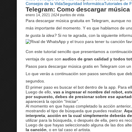
Consejos de la Vida
Seguridad Informática
Tutoriales de 
Telegram: Como descargar música 
enero 14, 2021
1624
puntos de vista
Para descargar música gratuita en Telegram, aunque no l
más importante del momento. Y es que hablamos de un
te gusta la idea?
Si no te agrada, con la siguiente info
Con este tutorial sencillo que presentamos a continuaci
ventaja de que son
audios de gran calidad y todos to
Pasos para descargar música gratis en Telegram con un
Lo que verás a continuación son pasos sencillos que deb
segundos.
El primer paso es buscar el bot dentro de la app. Para el
Luego de ello,
vas a ingresar el nombre del robot, es
por supuesto, debes de presionar sobre ese apartad
aparecerá la opción “Iniciar”.
Al momento en que hayas completado la acción anterior, e
mostrando el tipo de búsqueda que puedes realizar.
Aqu
interpreta
;
acción en la cual simplemente deberás de
utilizar para la búsqueda, o después de ella, pero es rec
Luego de que hayas seleccionado alguna de las dos alter
la canción
, o en tal caso el artista.