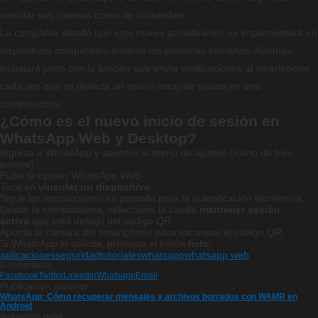
vincular sus cuentas como de costumbre.
La compañía detalló que esta nueva actualización se implementará en
dispositivos compatibles durante las próximas semanas. Además,
trabajará junto con la función que envía notificaciones al smartphone
cada vez que se detecta un nuevo inicio de sesión en una
computadora.
¿Cómo es el nuevo inicio de sesión en
WhatsApp Web y Desktop?
Ingresa a WhatsApp y acceder al menú de ajustes (ícono de tres
puntos)
Pulsa la opción WhatsApp Web
Toca en
vincular un dispositivo
Sigue las instrucciones en pantalla para la autenticación biométrica
Desde la computadora, selecciona la casilla
mantener sesión
activa
que está debajo del código QR
Apunta la cámara del smartphone para escanear el código QR
Si WhatsApp lo solicita, presiona el botón
listo
.
aplicaciones
seguridad
tutoriales
whatsapp
whatsapp web
0 comentario
Facebook
Twitter
Linkedin
Whatsapp
Email
Publicación anterior
WhatsApp: Cómo recuperar mensajes y archivos borrados con WAMR en
Android
siguiente post