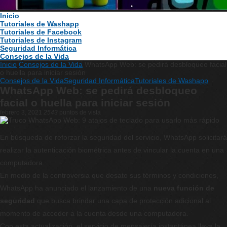
Inicio
Tutoriales de Washapp
Tutoriales de Facebook
Tutoriales de Instagram
Seguridad Informática
Consejos de la Vida
Inicio
Consejos de la Vida
WhatsApp Web: se pedirá desbloqueo facial
o huella para iniciar sesión
Consejos de la Vida
Seguridad Informática
Tutoriales de Washapp
WhatsApp Web: se pedirá desbloqueo
facial o huella para iniciar sesión
febrero 3, 2021
2543
puntos de vista
En búsqueda de reforzar la seguridad del servicio, WhatsApp solicitará
realizar la autenticación biométrica antes de vincular la cuenta en una
computadora.
En medio de la controversia que desato sus términos y condiciones,
WhatsApp ha anunciado el lanzamiento de una
nueva función de
seguridad
que busca brindar una capa de protección adicional al
momento de acceder a la cuenta desde una computadora.
Con esta actualización, el servicio de mensajería instantánea lleva la