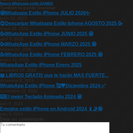
Nuevo Whatsapp estilo GAMER
También te puede interesar
🤩Whatsapp Estilo iPhone JULIO 2026✨
junio 30, 2025
😍Descargar Whatsapp Estilo Iphone AGOSTO 2025 🥳
mayo 28, 2025
🥳WhatsApp Estilo iPhone JUNIO 2025 🤩
abril 5, 2025
🥳WhatsApp Estilo iPhone MARZO 2025 🤩
febrero 22, 2025
🥳WhatsApp Estilo iPhone FEBRERO 2025 🤩
enero 22, 2025
WhatsApp Estilo iPhone Enero 2025
diciembre 29, 2024
📖 LIBROS GRATIS que te harán MAS FUERTE...
diciembre 8, 2024
WhatsApp Estilo iPhone 🥰💖Diciembre 2024 ✅
noviembre 22, 2024
⌨️El mejor Teclado Animado 2024 🤩
julio 9, 2024
Emojins estilo iPhone en Android 2024 📱🤳🤩
julio 9, 2024
Deja un comentario