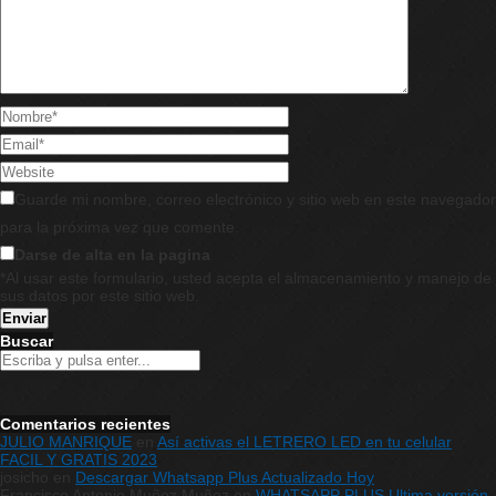
Guarde mi nombre, correo electrónico y sitio web en este navegador
para la próxima vez que comente.
Darse de alta en la pagina
*Al usar este formulario, usted acepta el almacenamiento y manejo de
sus datos por este sitio web.
Buscar
Comentarios recientes
JULIO MANRIQUE
en
Así activas el LETRERO LED en tu celular
FACIL Y GRATIS 2023
josicho
en
Descargar Whatsapp Plus Actualizado Hoy
Francisco Antonio Muñoz Muñoz
en
WHATSAPP PLUS Ultima versión