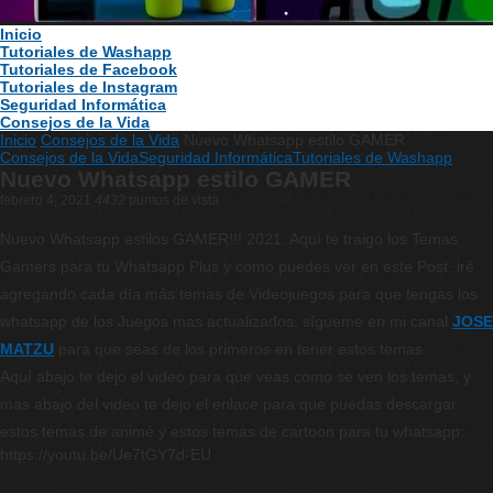
Inicio
Tutoriales de Washapp
Tutoriales de Facebook
Tutoriales de Instagram
Seguridad Informática
Consejos de la Vida
Inicio
Consejos de la Vida
Nuevo Whatsapp estilo GAMER
Consejos de la Vida
Seguridad Informática
Tutoriales de Washapp
Nuevo Whatsapp estilo GAMER
febrero 4, 2021
4432
puntos de vista
Nuevo Whatsapp estilos GAMER!!! 2021. Aquí te traigo los Temas
Gamers para tu Whatsapp Plus y como puedes ver en este Post, iré
agregando cada día más temas de Videojuegos para que tengas los
whatsapp de los Juegos mas actualizados, sígueme en mi canal
JOSE
MATZU
para que seas de los primeros en tener estos temas.
Aquí abajo te dejo el video para que veas como se ven los temas, y
mas abajo del video te dejo el enlace para que puedas descargar
estos temas de animé y estos temas de cartoon para tu whatsapp:
https://youtu.be/Ue7tGY7d-EU