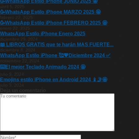
🥳WhatsApp Estilo iPhone JUNIO 2025 🤩
abril 5, 2025
🥳WhatsApp Estilo iPhone MARZO 2025 🤩
febrero 22, 2025
🥳WhatsApp Estilo iPhone FEBRERO 2025 🤩
enero 22, 2025
WhatsApp Estilo iPhone Enero 2025
diciembre 29, 2024
📖 LIBROS GRATIS que te harán MAS FUERTE...
diciembre 8, 2024
WhatsApp Estilo iPhone 🥰💖Diciembre 2024 ✅
noviembre 22, 2024
⌨️El mejor Teclado Animado 2024 🤩
julio 9, 2024
Emojins estilo iPhone en Android 2024 📱🤳🤩
julio 9, 2024
Deja un comentario