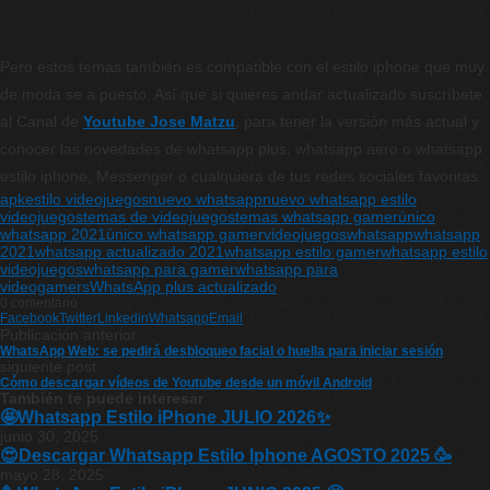
Pero estos temas también es compatible con el estilo iphone que muy
de moda se a puesto. Así que si quieres andar actualizado suscríbete
al Canal de
Youtube Jose Matzu
, para tener la versión más actual y
conocer las novedades de whatsapp plus, whatsapp aero o whatsapp
estilo iphone, Messenger o cualquiera de tus redes sociales favoritas.
apk
estilo videojuegos
nuevo whatsapp
nuevo whatsapp estilo
videojuegos
temas de videojuegos
temas whatsapp gamer
único
whatsapp 2021
único whatsapp gamer
videojuegos
whatsapp
whatsapp
2021
whatsapp actualizado 2021
whatsapp estilo gamer
whatsapp estilo
videojuegos
whatsapp para gamer
whatsapp para
videogamers
WhatsApp plus actualizado
0 comentario
Facebook
Twitter
Linkedin
Whatsapp
Email
Publicación anterior
WhatsApp Web: se pedirá desbloqueo facial o huella para iniciar sesión
siguiente post
Cómo descargar vídeos de Youtube desde un móvil Android
También te puede interesar
🤩Whatsapp Estilo iPhone JULIO 2026✨
junio 30, 2025
😍Descargar Whatsapp Estilo Iphone AGOSTO 2025 🥳
mayo 28, 2025