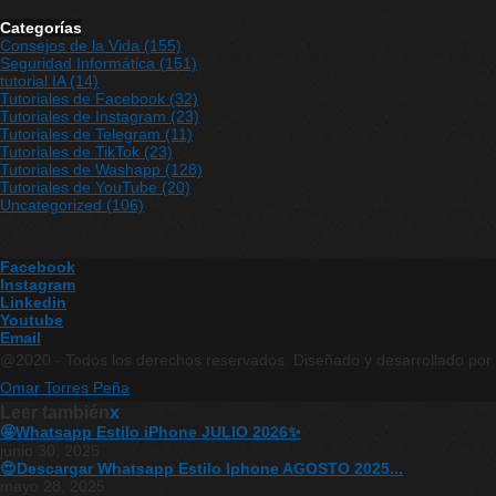
Categorías
Consejos de la Vida
(155)
Seguridad Informática
(151)
tutorial IA
(14)
Tutoriales de Facebook
(32)
Tutoriales de Instagram
(23)
Tutoriales de Telegram
(11)
Tutoriales de TikTok
(23)
Tutoriales de Washapp
(128)
Tutoriales de YouTube
(20)
Uncategorized
(106)
Facebook
Instagram
Linkedin
Youtube
Email
@2020 - Todos los derechos reservados. Diseñado y desarrollado por
Omar Torres Peña
Leer también
x
🤩Whatsapp Estilo iPhone JULIO 2026✨
junio 30, 2025
😍Descargar Whatsapp Estilo Iphone AGOSTO 2025...
mayo 28, 2025