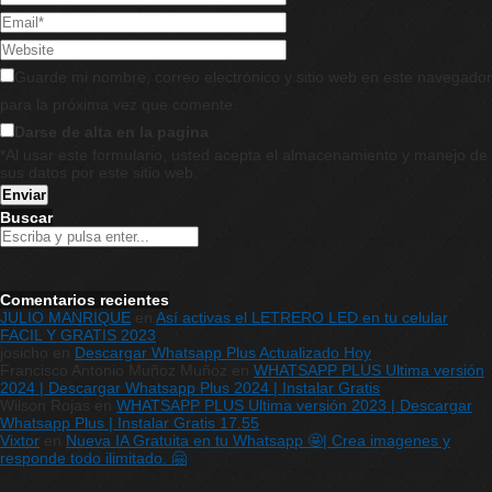
Guarde mi nombre, correo electrónico y sitio web en este navegador
para la próxima vez que comente.
Darse de alta en la pagina
*Al usar este formulario, usted acepta el almacenamiento y manejo de
sus datos por este sitio web.
Buscar
Comentarios recientes
JULIO MANRIQUE
en
Así activas el LETRERO LED en tu celular
FACIL Y GRATIS 2023
josicho
en
Descargar Whatsapp Plus Actualizado Hoy
Francisco Antonio Muñoz Muñoz
en
WHATSAPP PLUS Ultima versión
2024 | Descargar Whatsapp Plus 2024 | Instalar Gratis
Wilson Rojas
en
WHATSAPP PLUS Ultima versión 2023 | Descargar
Whatsapp Plus | Instalar Gratis 17.55
Vixtor
en
Nueva IA Gratuita en tu Whatsapp 🤩| Crea imagenes y
responde todo ilimitado. 🤗