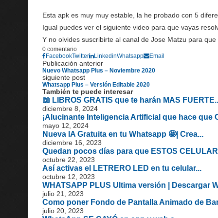
Esta apk es muy muy estable, la he probado con 5 diferen
Igual puedes ver el siguiente video para que vayas reso
Y no olvides suscribirte al canal de Jose Matzu para que 
0 comentario
Facebook
Twitter
Linkedin
Whatsapp
Email
Publicación anterior
Nuevo Whatsapp Plus – Noviembre 2020
siguiente post
Whatsapp Plus – Versión Editable 2020
También te puede interesar
📖 LIBROS GRATIS que te harán MAS FUERTE..
diciembre 8, 2024
¡Alucinante Inteligencia Artificial que hace que 
mayo 12, 2024
Nueva IA Gratuita en tu Whatsapp 🤩| Crea...
diciembre 16, 2023
Quedan pocos días para que ESTOS CELULARE
octubre 22, 2023
Así activas el LETRERO LED en tu celular...
octubre 12, 2023
WHATSAPP PLUS Ultima versión | Descargar Wh
julio 21, 2023
Como poner Fondo de Pantalla Animado de Barb
julio 20, 2023