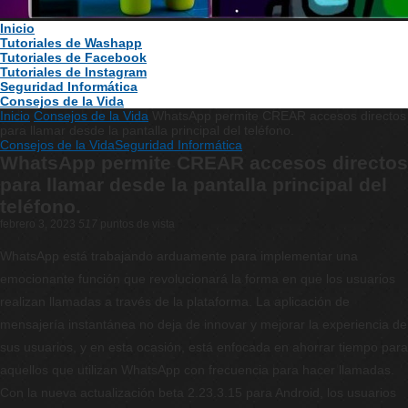
Inicio
Tutoriales de Washapp
Tutoriales de Facebook
Tutoriales de Instagram
Seguridad Informática
Consejos de la Vida
Inicio
Consejos de la Vida
WhatsApp permite CREAR accesos directos
para llamar desde la pantalla principal del teléfono.
Consejos de la Vida
Seguridad Informática
WhatsApp permite CREAR accesos directos
para llamar desde la pantalla principal del
teléfono.
febrero 3, 2023
517
puntos de vista
WhatsApp está trabajando arduamente para implementar una
emocionante función que revolucionará la forma en que los usuarios
realizan llamadas a través de la plataforma. La aplicación de
mensajería instantánea no deja de innovar y mejorar la experiencia de
sus usuarios, y en esta ocasión, está enfocada en ahorrar tiempo para
aquellos que utilizan WhatsApp con frecuencia para hacer llamadas.
Con la nueva actualización beta 2.23.3.15 para Android, los usuarios