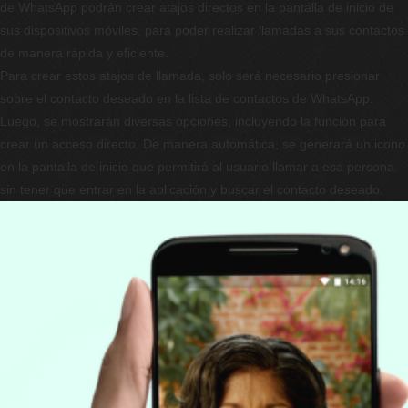
de WhatsApp podrán crear atajos directos en la pantalla de inicio de
sus dispositivos móviles, para poder realizar llamadas a sus contactos
de manera rápida y eficiente.
Para crear estos atajos de llamada, solo será necesario presionar
sobre el contacto deseado en la lista de contactos de WhatsApp.
Luego, se mostrarán diversas opciones, incluyendo la función para
crear un acceso directo. De manera automática, se generará un icono
en la pantalla de inicio que permitirá al usuario llamar a esa persona
sin tener que entrar en la aplicación y buscar el contacto deseado.