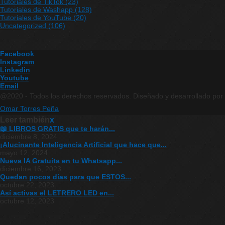
Tutoriales de TikTok
(23)
Tutoriales de Washapp
(128)
Tutoriales de YouTube
(20)
Uncategorized
(106)
Facebook
Instagram
Linkedin
Youtube
Email
@2020 - Todos los derechos reservados. Diseñado y desarrollado por
Omar Torres Peña
Leer también
x
📖 LIBROS GRATIS que te harán...
diciembre 8, 2024
¡Alucinante Inteligencia Artificial que hace que...
mayo 12, 2024
Nueva IA Gratuita en tu Whatsapp...
diciembre 16, 2023
Quedan pocos días para que ESTOS...
octubre 22, 2023
Así activas el LETRERO LED en...
octubre 12, 2023