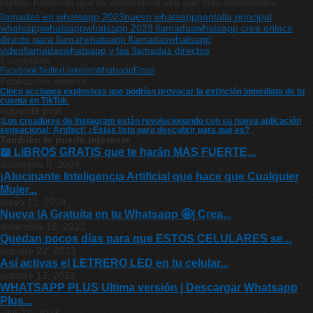
rápida, haciendo que su experiencia sea aún más satisfactoria.
llamadas en whatsapp 2023
nuevo whatsapp
pantalla principal
whatsapp
whatsapp
whatsapp 2023 llamadas
whatsapp crea enlace
directo para llamar
whatsapp llamadas
whatsapp
videollamadas
whatsapp y las llamadas directos
0 comentario
Facebook
Twitter
Linkedin
Whatsapp
Email
Publicación anterior
Cinco acciones explosivas que podrían provocar la extinción inmediata de tu
cuenta en TikTok.
siguiente post
¡Los creadores de Instagram están revolucionando con su nueva aplicación
sensacional: Artifact! ¿Estás listo para descubrir para qué es?
También te puede interesar
📖 LIBROS GRATIS que te harán MAS FUERTE...
diciembre 8, 2024
¡Alucinante Inteligencia Artificial que hace que Cualquier
Mujer...
mayo 12, 2024
Nueva IA Gratuita en tu Whatsapp 🤩| Crea...
diciembre 16, 2023
Quedan pocos días para que ESTOS CELULARES se...
octubre 22, 2023
Así activas el LETRERO LED en tu celular...
octubre 12, 2023
WHATSAPP PLUS Ultima versión | Descargar Whatsapp
Plus...