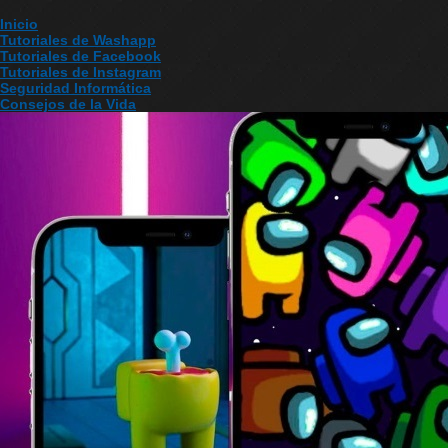
Inicio
Tutoriales de Washapp
Tutoriales de Facebook
Tutoriales de Instagram
Seguridad Informática
Consejos de la Vida