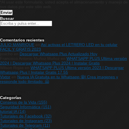
*Al usar este formulario, usted acepta el almacenamiento y manejo de
sus datos por este sitio web.
Buscar
Comentarios recientes
JULIO MANRIQUE
en
Así activas el LETRERO LED en tu celular
FACIL Y GRATIS 2023
josicho
en
Descargar Whatsapp Plus Actualizado Hoy
Francisco Antonio Muñoz Muñoz
en
WHATSAPP PLUS Ultima versión
2024 | Descargar Whatsapp Plus 2024 | Instalar Gratis
Wilson Rojas
en
WHATSAPP PLUS Ultima versión 2023 | Descargar
Whatsapp Plus | Instalar Gratis 17.55
Vixtor
en
Nueva IA Gratuita en tu Whatsapp 🤩| Crea imagenes y
responde todo ilimitado. 🤗
Categorías
Consejos de la Vida
(155)
Seguridad Informática
(151)
tutorial IA
(14)
Tutoriales de Facebook
(32)
Tutoriales de Instagram
(23)
Tutoriales de Telegram
(11)