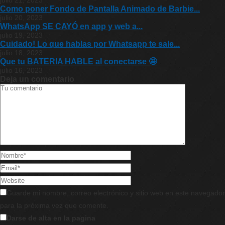
julio 21, 2023
Como poner Fondo de Pantalla Animado de Barbie...
julio 20, 2023
WhatsApp SE CAYÓ en app y web a...
julio 19, 2023
Cuidado! Lo que hablas por Whatsapp te sale...
julio 18, 2023
Que tu BATERIA HABLE al conectarse 🤩
julio 16, 2023
Deja un comentario
Guarde mi nombre, correo electrónico y sitio web en este navegador
para la próxima vez que comente.
Darse de alta en la pagina