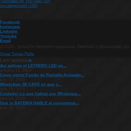
Tutoriales de YouTube
(20)
Uncategorized
(106)
Facebook
Instagram
Linkedin
Youtube
Email
@2020 - Todos los derechos reservados. Diseñado y desarrollado por
Omar Torres Peña
Leer también
x
Así activas el LETRERO LED en...
octubre 12, 2023
Como poner Fondo de Pantalla Animado...
julio 20, 2023
WhatsApp SE CAYÓ en app y...
julio 19, 2023
Cuidado! Lo que hablas por Whatsapp...
julio 18, 2023
Que tu BATERIA HABLE al conectarse...
julio 16, 2023