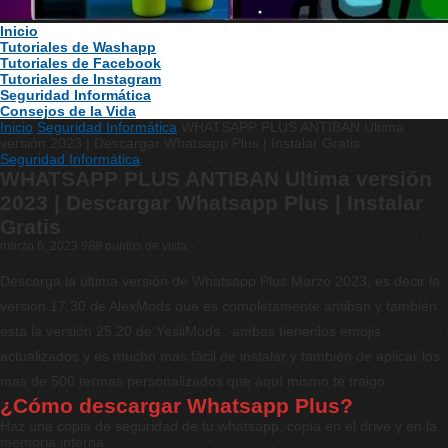
Inicio
Tutoriales de Washapp
Tutoriales de Facebook
Tutoriales de Instagram
Seguridad Informática
Consejos de la Vida
Inicio
Seguridad Informática
WHATSAPP PLUS ANTIBAN Ultima
versión 2023 | Descargar Whatsapp Plus | Instalar Gratis
Seguridad Informática
WHATSAPP PLUS ANTIBAN Ultima versión
2023 | Descargar Whatsapp Plus | Instalar
Gratis
marzo 6, 2023
988
puntos de vista
Descarga la última versión de Whatsapp Plus Marzo 2023, es decir la
versión 17.30 de AlexMods que es completamente antiban y también
esta la versión 25.20 de YesiiMods , ambas tienenlos emojis
actualizados y es mucho mas fácil de instalar y también de aplicar los
mas de 500 termas personalizados que aquí mismo te traigo.
¿Cómo descargar Whatsapp Plus?
Haz una copia de seguridad de tu whatsapp, copia en el drive y en la
memoria interna