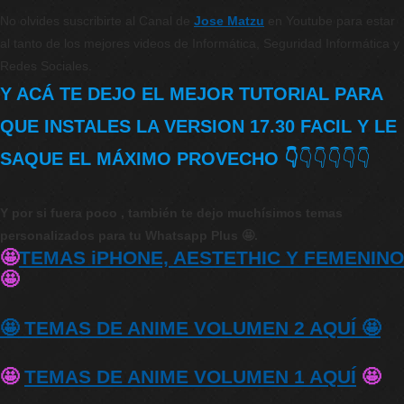
No olvides suscribirte al Canal de
Jose Matzu
en Youtube para estar
al tanto de los mejores videos de Informática, Seguridad Informática y
Redes Sociales.
Y ACÁ TE DEJO EL MEJOR TUTORIAL PARA
QUE INSTALES LA VERSION 17.30 FACIL Y LE
SAQUE EL MÁXIMO PROVECHO 👇
👇👇👇👇👇
Y por si fuera poco , también te dejo muchísimos temas
personalizados para tu Whatsapp Plus 🤩.
🤩
TEMAS iPHONE, AESTETHIC Y FEMENINO
🤩
🤩 TEMAS DE ANIME VOLUMEN 2 AQUÍ 🤩
🤩
TEMAS DE ANIME VOLUMEN 1 AQUÍ
🤩