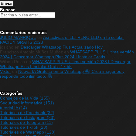
Buscar
Comentarios recientes
JULIO MANRIQUE
en
Así activas el LETRERO LED en tu celular
FACIL Y GRATIS 2023
josicho
en
Descargar Whatsapp Plus Actualizado Hoy
Francisco Antonio Muñoz Muñoz
en
WHATSAPP PLUS Ultima versión
2024 | Descargar Whatsapp Plus 2024 | Instalar Gratis
Wilson Rojas
en
WHATSAPP PLUS Ultima versión 2023 | Descargar
Whatsapp Plus | Instalar Gratis 17.55
Vixtor
en
Nueva IA Gratuita en tu Whatsapp 🤩| Crea imagenes y
responde todo ilimitado. 🤗
Categorías
Consejos de la Vida
(155)
Seguridad Informática
(151)
tutorial IA
(14)
Tutoriales de Facebook
(32)
Tutoriales de Instagram
(23)
Tutoriales de Telegram
(11)
Tutoriales de TikTok
(23)
Tutoriales de Washapp
(128)