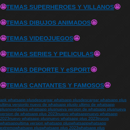
🤩
TEMAS SUPERHEROES Y VILLANOS
🤩
🤩
TEMAS DIBUJOS ANIMADOS
🤩
🤩
TEMAS VIDEOJUEGOS
🤩
🤩
TEMAS SERIES Y PELICULAS
🤩
🤩
TEMAS DEPORTE Y eSPORT
🤩
🤩
TEMAS CANTANTES Y FAMOSOS
🤩
apk whatsapp plus
descargar whatsapp plus
descargar whatsapp plus
ultima version
lo nuevo de whatsapp plus
lo ultimo de whatsapp
plus
novedades whatsapp plus
nueva version de whatsapp plus
nueva
version de whatsapp plus 2023
nuevo whatsapp
nuevo whatsapp
2023
nuevo whatsapp plus
nuevo whatsapp plus 2023
trucos
whatsapp
ultima version whatsapp plus
whatsapp
whatsapp
extremo
whatsapp plus
whatsapp plus 2023
whatsapp plus