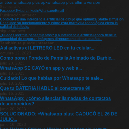
antiban
whatsapp plus apk
whatsapp plus ultima version
0 comentario
Facebook
Twitter
Linkedin
Whatsapp
Email
Publicación anterior
ControlNet: una inteligencia artificial de dibujo que optimiza Stable Diffusion.
Descubre su funcionamiento y cómo esta maravilla tecnológica eleva la
calidad del dibujo.
siguiente post
¿Puedes leer tus pensamientos? ¡La inteligencia artificial ahora tiene la
capacidad de capturar imágenes directamente de tus sueños!
También te puede interesar
Así activas el LETRERO LED en tu celular...
octubre 12, 2023
Como poner Fondo de Pantalla Animado de Barbie...
julio 20, 2023
WhatsApp SE CAYÓ en app y web a...
julio 19, 2023
Cuidado! Lo que hablas por Whatsapp te sale...
julio 18, 2023
Que tu BATERIA HABLE al conectarse 🤩
julio 16, 2023
WhatsApp: ¿cómo silenciar llamadas de contactos
desconocidos?
junio 20, 2023
SOLUCIONADO: «Whatsapp plus: CADUCÓ EL 26 DE
JULIO...
junio 16, 2023