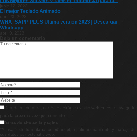
Los Mejores Stickers Virales en tendencia para tu...
junio 12, 2023
El mejor Teclado Animado
abril 23, 2023
WHATSAPP PLUS Ultima versión 2023 | Descargar
Whatsapp...
abril 9, 2023
Deja un comentario
Guarde mi nombre, correo electrónico y sitio web en este navegador
para la próxima vez que comente.
Darse de alta en la pagina
*Al usar este formulario, usted acepta el almacenamiento y manejo de
sus datos por este sitio web.