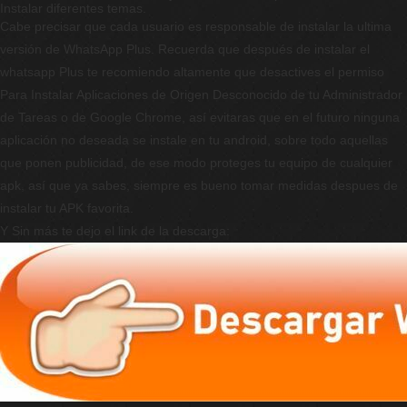
Instalar diferentes temas.
Cabe precisar que cada usuario es responsable de instalar la ultima
versión de WhatsApp Plus. Recuerda que después de instalar el
whatsapp Plus te recomiendo altamente que desactives el permiso
Para Instalar Aplicaciones de Origen Desconocido de tu Administrador
de Tareas o de Google Chrome, así evitaras que en el futuro ninguna
aplicación no deseada se instale en tu android, sobre todo aquellas
que ponen publicidad, de ese modo proteges tu equipo de cualquier
apk, así que ya sabes, siempre es bueno tomar medidas despues de
instalar tu APK favorita.
Y Sin más te dejo el link de la descarga: